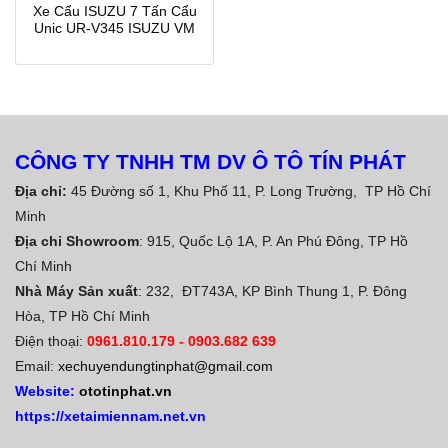
Xe Cẩu ISUZU 7 Tấn Cẩu
Unic UR-V345 ISUZU VM
CÔNG TY TNHH TM DV Ô TÔ TÍN PHÁT
Địa chỉ:
45 Đường số 1, Khu Phố 11, P. Long Trường, TP Hồ Chí
Minh
Địa chỉ Showroom
: 915, Quốc Lộ 1A, P. An Phú Đông, TP Hồ
Chí Minh
Nhà Máy Sản xuất
: 232, ĐT743A, KP Bình Thung 1, P. Đông
Hòa, TP Hồ Chí Minh
Điện thoại:
0961.810.179
-
0903.682 639
Email:
xechuyendungtinphat@gmail.com
Website:
ototinphat.vn
https://xetaimiennam.net.vn