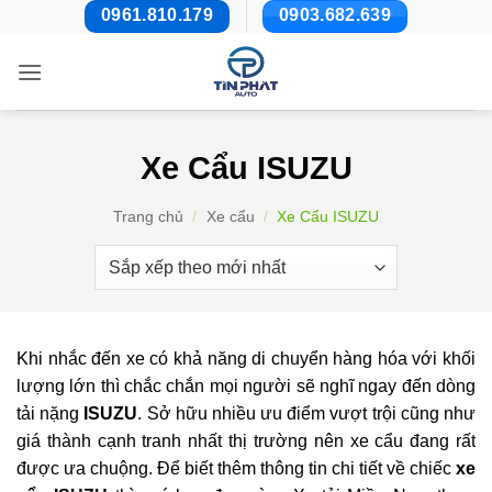
Bỏ
0961.810.179
0903.682.639
qua
nội
dung
Xe Cẩu ISUZU
Trang chủ
/
Xe cẩu
/
Xe Cẩu ISUZU
Khi nhắc đến xe có khả năng di chuyển hàng hóa với khối
lượng lớn thì chắc chắn mọi người sẽ nghĩ ngay đến dòng
tải nặng
ISUZU
. Sở hữu nhiều ưu điểm vượt trội cũng như
giá thành cạnh tranh nhất thị trường nên xe cẩu đang rất
được ưa chuộng. Để biết thêm thông tin chi tiết về chiếc
xe