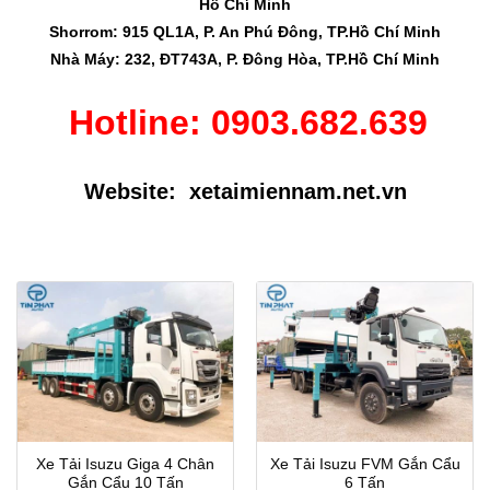
Hồ Chí Minh
Shorrom: 915 QL1A, P. An Phú Đông, TP.Hồ Chí Minh
Nhà Máy: 232, ĐT743A, P. Đông Hòa, TP.Hồ Chí Minh
Hotline:
0903.682.639
Website:
xetaimiennam.net.vn
Xe Tải Isuzu Giga 4 Chân
Xe Tải Isuzu FVM Gắn Cẩu
Gắn Cẩu 10 Tấn
6 Tấn