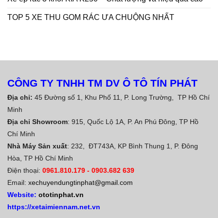
TOP 5 XE THU GOM RÁC ƯA CHUỘNG NHẤT
CÔNG TY TNHH TM DV Ô TÔ TÍN PHÁT
Địa chỉ:
45 Đường số 1, Khu Phố 11, P. Long Trường, TP Hồ Chí
Minh
Địa chỉ Showroom
: 915, Quốc Lộ 1A, P. An Phú Đông, TP Hồ
Chí Minh
Nhà Máy Sản xuất
: 232, ĐT743A, KP Bình Thung 1, P. Đông
Hòa, TP Hồ Chí Minh
Điện thoại:
0961.810.179
-
0903.682 639
Email:
xechuyendungtinphat@gmail.com
Website:
ototinphat.vn
https://xetaimiennam.net.vn