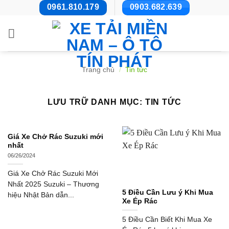
Bỏ
0961.810.179
0903.682.639
qua
nội
dung
Trang chủ
/
Tin tức
LƯU TRỮ DANH MỤC:
TIN TỨC
Giá Xe Chở Rác Suzuki mới
nhất
06/26/2024
Giá Xe Chở Rác Suzuki Mới
Nhất 2025 Suzuki – Thương
5 Điều Cần Lưu ý Khi Mua
hiệu Nhật Bản dẫn...
Xe Ép Rác
5 Điều Cần Biết Khi Mua Xe