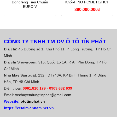
Dongfeng Tiêu Chuẩn
Khối-HINO FC9JETC/HCT
EURO V
890.000.000
₫
CÔNG TY TNHH TM DV Ô TÔ TÍN PHÁT
Địa chỉ:
45 Đường số 1, Khu Phố 11, P. Long Trường, TP Hồ Chí
Minh
Địa chỉ Showroom
: 915, Quốc Lộ 1A, P. An Phú Đông, TP Hồ
Chí Minh
Nhà Máy Sản xuất
: 232, ĐT743A, KP Bình Thung 1, P. Đông
Hòa, TP Hồ Chí Minh
Điện thoại:
0961.810.179
-
0903.682 639
Email:
xechuyendungtinphat@gmail.com
Website:
ototinphat.vn
https://xetaimiennam.net.vn