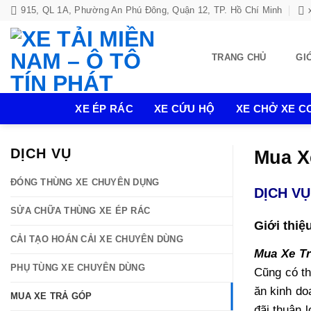
Bỏ
915, QL 1A, Phường An Phú Đông, Quận 12, TP. Hồ Chí Minh
qua
nội
TRANG CHỦ
GI
dung
XE ÉP RÁC
XE CỨU HỘ
XE CHỞ XE CƠ
DỊCH VỤ
Mua X
ĐÓNG THÙNG XE CHUYÊN DỤNG
DỊCH V
SỬA CHỮA THÙNG XE ÉP RÁC
Giới thiệ
CẢI TẠO HOÁN CẢI XE CHUYÊN DÙNG
Mua Xe T
PHỤ TÙNG XE CHUYÊN DÙNG
Cũng có th
ăn kinh do
MUA XE TRẢ GÓP
đãi thuận 