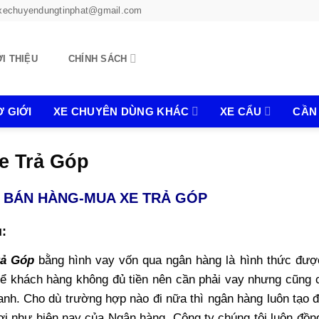
xechuyendungtinphat@gmail.com
ỚI THIỆU
CHÍNH SÁCH
 GIỚI
XE CHUYÊN DÙNG KHÁC
XE CẨU
CẦN
e Trả Góp
Ụ BÁN HÀNG-MUA XE TRẢ GÓP
u:
rả Góp
bằng hình vay vốn qua ngân hàng là hình thức đượ
ể khách hàng không đủ tiền nên cần phải vay nhưng cũng c
anh. Cho dù trường hợp nào đi nữa thì ngân hàng luôn tạo 
lợi như hiện nay của Ngân hàng, Công ty chúng tôi luôn đồn