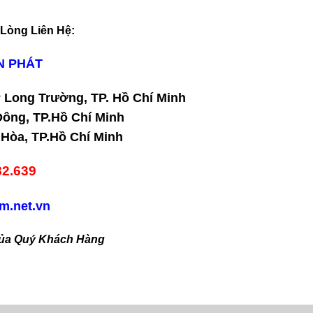
 Lòng Liên Hệ:
N PHÁT
P Long Trường, TP. Hồ Chí Minh
Đông, TP.Hồ Chí Minh
 Hòa, TP.Hồ Chí Minh
82.639
am.net.vn
ủa Quý Khách Hàng