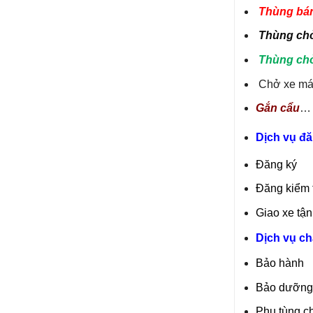
Thùng bán
Thùng chở
Thùng chở
Chở xe má
Gắn cẩu
Dịch vụ đă
Đăng ký
Đăng kiểm t
Giao xe tận
Dịch vụ c
Bảo hành
Bảo dưỡng
Phụ tùng c