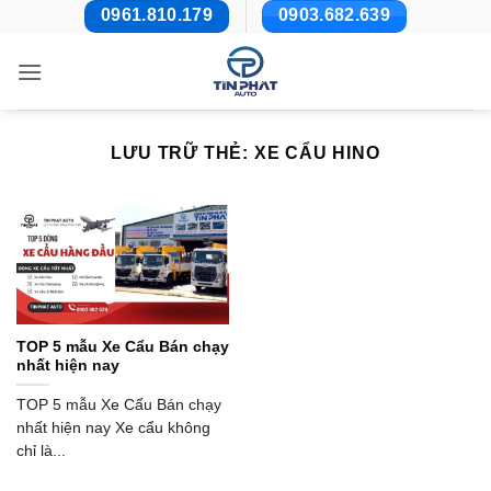
Bỏ
0961.810.179
0903.682.639
qua
nội
dung
LƯU TRỮ THẺ:
XE CẨU HINO
TOP 5 mẫu Xe Cẩu Bán chạy
nhất hiện nay
TOP 5 mẫu Xe Cẩu Bán chạy
nhất hiện nay Xe cẩu không
chỉ là...