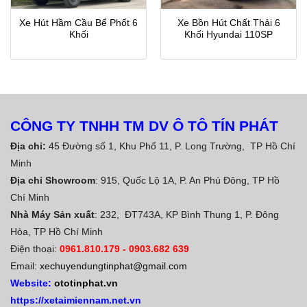
Xe Hút Hầm Cầu Bể Phốt 6
Xe Bồn Hút Chất Thải 6
Khối
Khối Hyundai 110SP
CÔNG TY TNHH TM DV Ô TÔ TÍN PHÁT
Địa chỉ:
45 Đường số 1, Khu Phố 11, P. Long Trường, TP Hồ Chí
Minh
Địa chỉ Showroom
: 915, Quốc Lộ 1A, P. An Phú Đông, TP Hồ
Chí Minh
Nhà Máy Sản xuất
: 232, ĐT743A, KP Bình Thung 1, P. Đông
Hòa, TP Hồ Chí Minh
Điện thoại:
0961.810.179
-
0903.682 639
Email:
xechuyendungtinphat@gmail.com
Website:
ototinphat.vn
https://xetaimiennam.net.vn