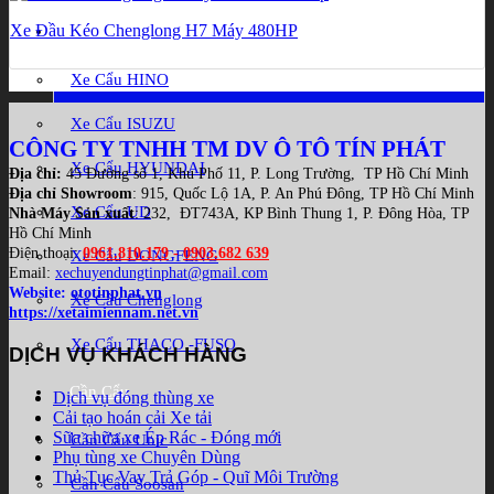
Xe Đầu Kéo Chenglong H7 Máy 480HP
Xe cẩu
Xe Cẩu HINO
Xe Cẩu ISUZU
CÔNG TY TNHH TM DV Ô TÔ TÍN PHÁT
Xe Cẩu HYUNDAI
Địa chỉ:
45 Đường số 1, Khu Phố 11, P. Long Trường, TP Hồ Chí Minh
Địa chỉ Showroom
: 915, Quốc Lộ 1A, P. An Phú Đông, TP Hồ Chí Minh
Xe Cẩu UD
Nhà Máy Sản xuất
: 232, ĐT743A, KP Bình Thung 1, P. Đông Hòa, TP
Hồ Chí Minh
Điện thoại:
0961.810.179
-
0903.682 639
Xe Cẩu DONGFENG
Email:
xechuyendungtinphat@gmail.com
Website:
ototinphat.vn
Xe Cẩu Chenglong
https://xetaimiennam.net.vn
Xe Cẩu THACO -FUSO
DỊCH VỤ KHÁCH HÀNG
Cần Cẩu
Dịch vụ đóng thùng xe
Cải tạo hoán cải Xe tải
Sữa chữa xe Ép Rác - Đóng mới
Cần Cẩu Unic
Phụ tùng xe Chuyên Dùng
Thủ Tục Vay Trả Góp - Quĩ Môi Trường
Cần Cẩu Soosan