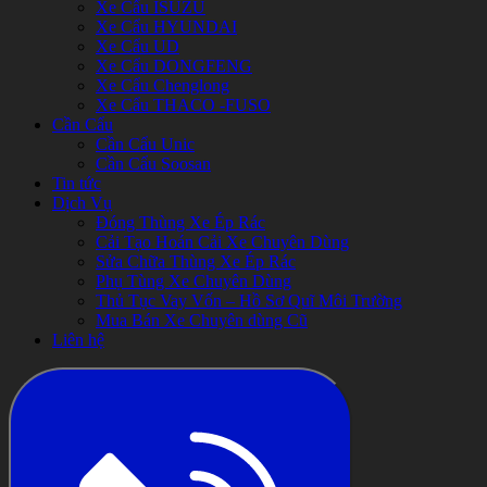
Xe Cẩu ISUZU
Xe Cẩu HYUNDAI
Xe Cẩu UD
Xe Cẩu DONGFENG
Xe Cẩu Chenglong
Xe Cẩu THACO -FUSO
Cần Cẩu
Cần Cẩu Unic
Cần Cẩu Soosan
Tin tức
Dịch Vụ
Đóng Thùng Xe Ép Rác
Cải Tạo Hoán Cải Xe Chuyên Dùng
Sửa Chữa Thùng Xe Ép Rác
Phụ Tùng Xe Chuyên Dùng
Thủ Tục Vay Vốn – Hồ Sơ Quĩ Môi Trường
Mua Bán Xe Chuyên dùng Cũ
Liên hệ