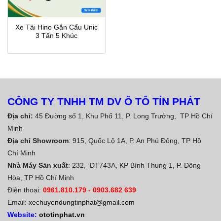
Xe Tải Hino Gắn Cẩu Unic
3 Tấn 5 Khúc
CÔNG TY TNHH TM DV Ô TÔ TÍN PHÁT
Địa chỉ:
45 Đường số 1, Khu Phố 11, P. Long Trường, TP Hồ Chí
Minh
Địa chỉ Showroom
: 915, Quốc Lộ 1A, P. An Phú Đông, TP Hồ
Chí Minh
Nhà Máy Sản xuất
: 232, ĐT743A, KP Bình Thung 1, P. Đông
Hòa, TP Hồ Chí Minh
Điện thoại:
0961.810.179
-
0903.682 639
Email:
xechuyendungtinphat@gmail.com
Website:
ototinphat.vn