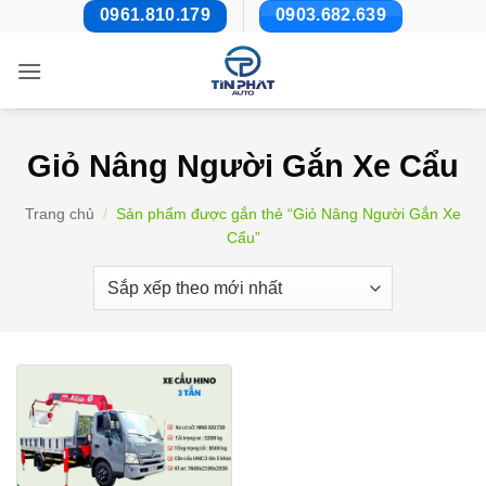
Bỏ
0961.810.179
0903.682.639
qua
nội
dung
Giỏ Nâng Người Gắn Xe Cẩu
Trang chủ
/
Sản phẩm được gắn thẻ “Giỏ Nâng Người Gắn Xe
Cẩu”