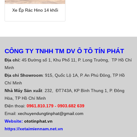
Xe Ép Rác Hino 14 khối
CÔNG TY TNHH TM DV Ô TÔ TÍN PHÁT
Địa chỉ:
45 Đường số 1, Khu Phố 11, P. Long Trường, TP Hồ Chí
Minh
Địa chỉ Showroom
: 915, Quốc Lộ 1A, P. An Phú Đông, TP Hồ
Chí Minh
Nhà Máy Sản xuất
: 232, ĐT743A, KP Bình Thung 1, P. Đông
Hòa, TP Hồ Chí Minh
Điện thoại:
0961.810.179
-
0903.682 639
Email:
xechuyendungtinphat@gmail.com
Website:
ototinphat.vn
https://xetaimiennam.net.vn