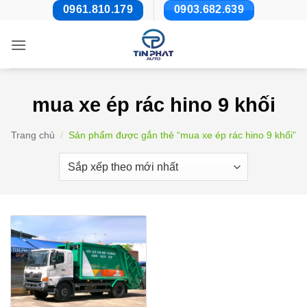
Bỏ
0961.810.179
0903.682.639
qua
nội
dung
mua xe ép rác hino 9 khối
Trang chủ
/
Sản phẩm được gắn thẻ “mua xe ép rác hino 9 khối”