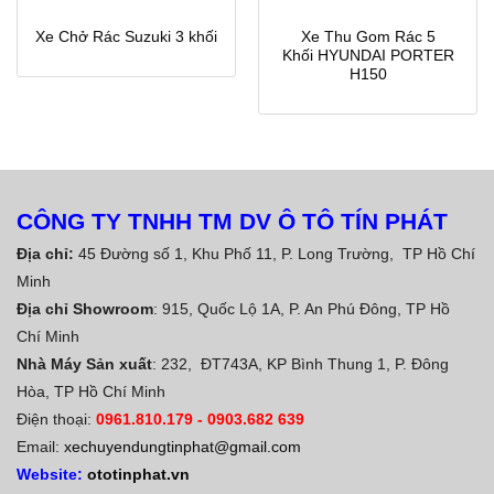
Xe Thu Gom Rác 5
Xe Chở Rác Suzuki 3 khối
Khối HYUNDAI PORTER
H150
CÔNG TY TNHH TM DV Ô TÔ TÍN PHÁT
Địa chỉ:
45 Đường số 1, Khu Phố 11, P. Long Trường, TP Hồ Chí
Minh
Địa chỉ Showroom
: 915, Quốc Lộ 1A, P. An Phú Đông, TP Hồ
Chí Minh
Nhà Máy Sản xuất
: 232, ĐT743A, KP Bình Thung 1, P. Đông
Hòa, TP Hồ Chí Minh
Điện thoại:
0961.810.179
-
0903.682 639
Email:
xechuyendungtinphat@gmail.com
Website:
ototinphat.vn