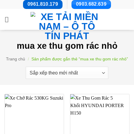
Bỏ
0961.810.179
0903.682.639
qua
nội
dung
mua xe thu gom rác nhỏ
Trang chủ
/
Sản phẩm được gắn thẻ “mua xe thu gom rác nhỏ”