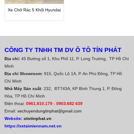
Xe Chở Rác 5 Khối Hyundai
CÔNG TY TNHH TM DV Ô TÔ TÍN PHÁT
Địa chỉ:
45 Đường số 1, Khu Phố 11, P. Long Trường, TP Hồ Chí
Minh
Địa chỉ Showroom
: 915, Quốc Lộ 1A, P. An Phú Đông, TP Hồ
Chí Minh
Nhà Máy Sản xuất
: 232, ĐT743A, KP Bình Thung 1, P. Đông
Hòa, TP Hồ Chí Minh
Điện thoại:
0961.810.179
-
0903.682 639
Email:
xechuyendungtinphat@gmail.com
Website:
ototinphat.vn
https://xetaimiennam.net.vn