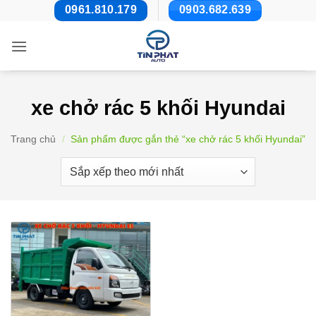
Bỏ
0961.810.179
0903.682.639
qua
nội
dung
xe chở rác 5 khối Hyundai
Trang chủ
/
Sản phẩm được gắn thẻ “xe chở rác 5 khối Hyundai”