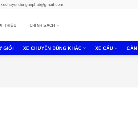
xechuyendungtinphat@gmail.com
ỚI THIỆU
CHÍNH SÁCH
 GIỚI
XE CHUYÊN DÙNG KHÁC
XE CẨU
CẦN