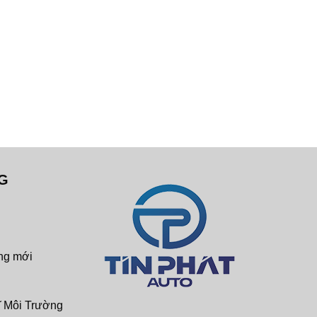
G
ng mới
ĩ Môi Trường