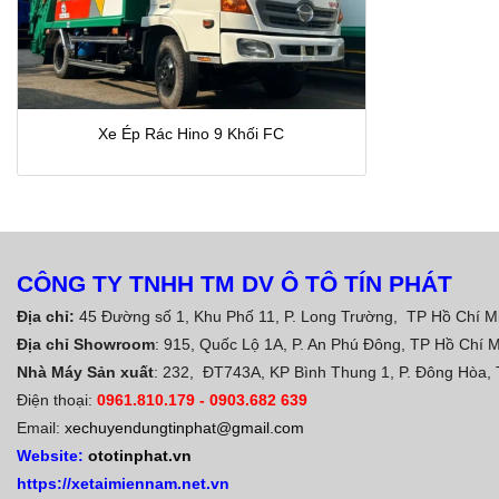
Xe Ép Rác Hino 9 Khối FC
CÔNG TY TNHH TM DV Ô TÔ TÍN PHÁT
Địa chỉ:
45 Đường số 1, Khu Phố 11, P. Long Trường, TP Hồ Chí M
Địa chỉ Showroom
: 915, Quốc Lộ 1A, P. An Phú Đông, TP Hồ Chí 
Nhà Máy Sản xuất
: 232, ĐT743A, KP Bình Thung 1, P. Đông Hòa,
Điện thoại:
0961.810.179
-
0903.682 639
Email:
xechuyendungtinphat@gmail.com
Website:
ototinphat.vn
https://xetaimiennam.net.vn