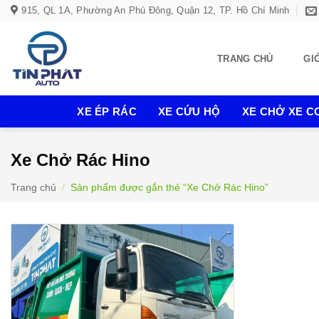
Bỏ
915, QL 1A, Phường An Phú Đông, Quận 12, TP. Hồ Chí Minh
qua
nội
TRANG CHỦ
GI
dung
XE ÉP RÁC
XE CỨU HỘ
XE CHỞ XE CƠ
Xe Chở Rác Hino
Trang chủ
/
Sản phẩm được gắn thẻ “Xe Chở Rác Hino”