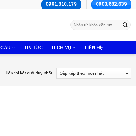
0961.810.179
0903.682.639
Tìm
kiếm:
 CẨU
TIN TỨC
DỊCH VỤ
LIÊN HỆ
Hiển thị kết quả duy nhất