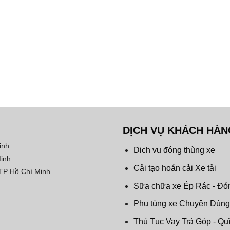
DỊCH VỤ KHÁCH HÀN
inh
Dịch vụ đóng thùng xe
Minh
Cải tạo hoán cải Xe tải
 TP Hồ Chí Minh
Sữa chữa xe Ép Rác - Đó
Phụ tùng xe Chuyên Dùng
Thủ Tục Vay Trả Góp - Qu