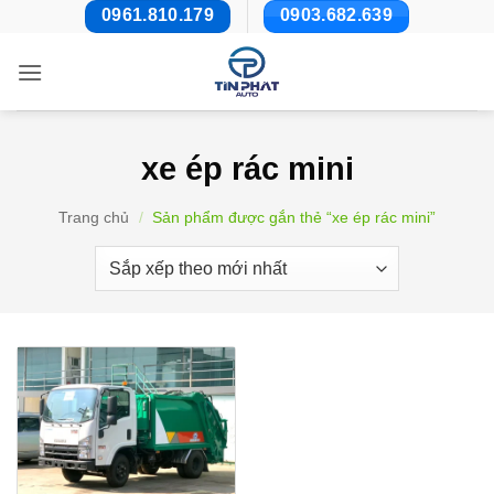
Bỏ
0961.810.179
0903.682.639
qua
nội
dung
xe ép rác mini
Trang chủ
/
Sản phẩm được gắn thẻ “xe ép rác mini”