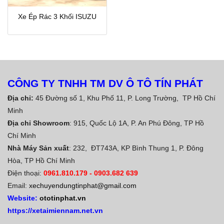
Xe Ép Rác 3 Khối ISUZU
CÔNG TY TNHH TM DV Ô TÔ TÍN PHÁT
Địa chỉ:
45 Đường số 1, Khu Phố 11, P. Long Trường, TP Hồ Chí
Minh
Địa chỉ Showroom
: 915, Quốc Lộ 1A, P. An Phú Đông, TP Hồ
Chí Minh
Nhà Máy Sản xuất
: 232, ĐT743A, KP Bình Thung 1, P. Đông
Hòa, TP Hồ Chí Minh
Điện thoại:
0961.810.179
-
0903.682 639
Email:
xechuyendungtinphat@gmail.com
Website:
ototinphat.vn
https://xetaimiennam.net.vn