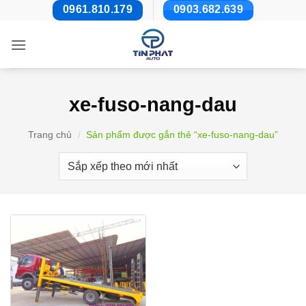
Bỏ
0961.810.179
0903.682.639
qua
nội
dung
xe-fuso-nang-dau
Trang chủ
/
Sản phẩm được gắn thẻ “xe-fuso-nang-dau”