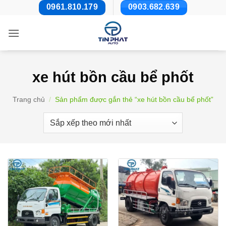
Bỏ
0961.810.179
0903.682.639
qua
nội
dung
xe hút bồn cầu bể phốt
Trang chủ
/
Sản phẩm được gắn thẻ “xe hút bồn cầu bể phốt”