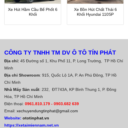
Xe Hút Hầm Cầu Bể Phốt 6
Xe Bồn Hút Chất Thải 6
Khối
Khối Hyundai 110SP
CÔNG TY TNHH TM DV Ô TÔ TÍN PHÁT
Địa chỉ:
45 Đường số 1, Khu Phố 11, P. Long Trường, TP Hồ Chí
Minh
Địa chỉ Showroom
: 915, Quốc Lộ 1A, P. An Phú Đông, TP Hồ
Chí Minh
Nhà Máy Sản xuất
: 232, ĐT743A, KP Bình Thung 1, P. Đông
Hòa, TP Hồ Chí Minh
Điện thoại:
0961.810.179
-
0903.682 639
Email:
xechuyendungtinphat@gmail.com
Website:
ototinphat.vn
https://xetaimiennam.net.vn