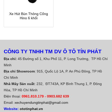
Xe Hút Bùn Thông Cống
Hino 6 khối
CÔNG TY TNHH TM DV Ô TÔ TÍN PHÁT
Địa chỉ:
45 Đường số 1, Khu Phố 11, P. Long Trường, TP Hồ Chí
Minh
Địa chỉ Showroom
: 915, Quốc Lộ 1A, P. An Phú Đông, TP Hồ
Chí Minh
Nhà Máy Sản xuất
: 232, ĐT743A, KP Bình Thung 1, P. Đông
Hòa, TP Hồ Chí Minh
Điện thoại:
0961.810.179
-
0903.682 639
Email:
xechuyendungtinphat@gmail.com
Website:
ototinphat.vn