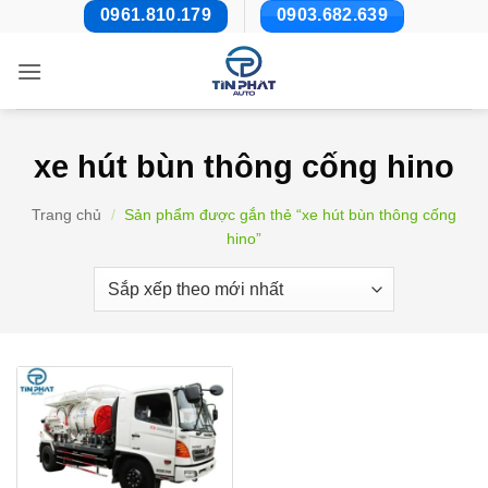
Bỏ
0961.810.179
0903.682.639
qua
nội
dung
xe hút bùn thông cống hino
Trang chủ
/
Sản phẩm được gắn thẻ “xe hút bùn thông cống
hino”