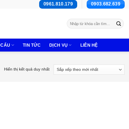
0961.810.179
0903.682.639
Tìm
kiếm:
 CẨU
TIN TỨC
DỊCH VỤ
LIÊN HỆ
Hiển thị kết quả duy nhất