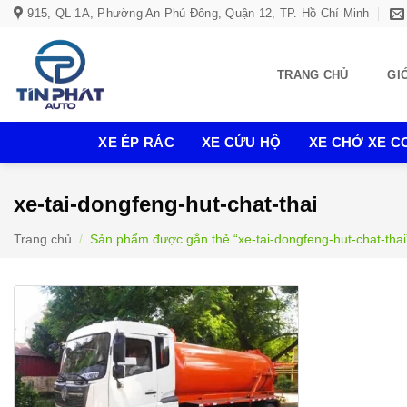
Bỏ
915, QL 1A, Phường An Phú Đông, Quận 12, TP. Hồ Chí Minh
qua
nội
TRANG CHỦ
GI
dung
XE ÉP RÁC
XE CỨU HỘ
XE CHỞ XE CƠ
xe-tai-dongfeng-hut-chat-thai
Trang chủ
/
Sản phẩm được gắn thẻ “xe-tai-dongfeng-hut-chat-thai