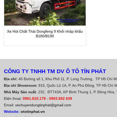
Xe Hút Chất Thải Dongfeng 9 Khối nhập khẩu
B180/B190
CÔNG TY TNHH TM DV Ô TÔ TÍN PHÁT
Địa chỉ:
45 Đường số 1, Khu Phố 11, P. Long Trường, TP Hồ Chí M
Địa chỉ Showroom
: 915, Quốc Lộ 1A, P. An Phú Đông, TP Hồ Chí 
Nhà Máy Sản xuất
: 232, ĐT743A, KP Bình Thung 1, P. Đông Hòa,
Điện thoại:
0961.810.179
-
0903.682 639
Email:
xechuyendungtinphat@gmail.com
Website:
ototinphat.vn