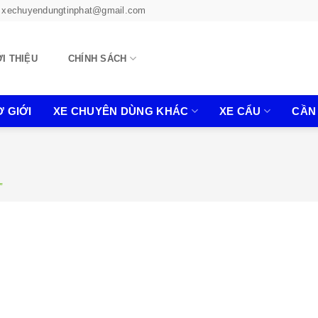
xechuyendungtinphat@gmail.com
ỚI THIỆU
CHÍNH SÁCH
 GIỚI
XE CHUYÊN DÙNG KHÁC
XE CẨU
CẦN
”