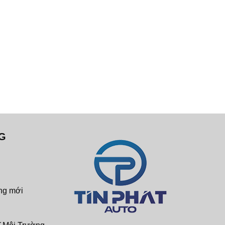
G
ng mới