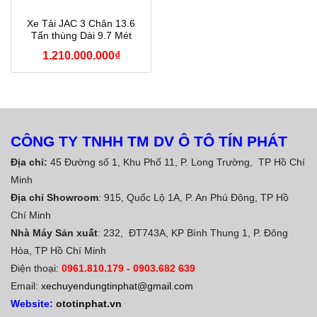
Xe Tải JAC 3 Chân 13.6
Tấn thùng Dài 9.7 Mét
1.210.000.000
₫
CÔNG TY TNHH TM DV Ô TÔ TÍN PHÁT
Địa chỉ:
45 Đường số 1, Khu Phố 11, P. Long Trường, TP Hồ Chí
Minh
Địa chỉ Showroom
: 915, Quốc Lộ 1A, P. An Phú Đông, TP Hồ
Chí Minh
Nhà Máy Sản xuất
: 232, ĐT743A, KP Bình Thung 1, P. Đông
Hòa, TP Hồ Chí Minh
Điện thoại:
0961.810.179
-
0903.682 639
Email:
xechuyendungtinphat@gmail.com
Website:
ototinphat.vn