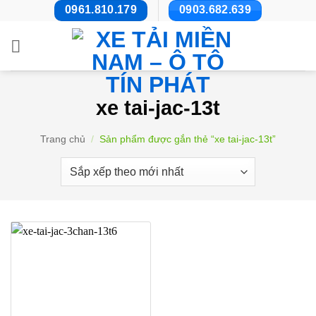
Bỏ
0961.810.179
0903.682.639
qua
nội
dung
xe tai-jac-13t
Trang chủ
/
Sản phẩm được gắn thẻ “xe tai-jac-13t”