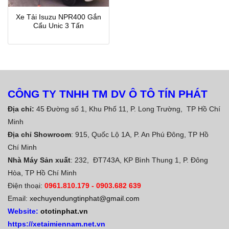
Xe Tải Isuzu NPR400 Gắn
Cẩu Unic 3 Tấn
CÔNG TY TNHH TM DV Ô TÔ TÍN PHÁT
Địa chỉ:
45 Đường số 1, Khu Phố 11, P. Long Trường, TP Hồ Chí
Minh
Địa chỉ Showroom
: 915, Quốc Lộ 1A, P. An Phú Đông, TP Hồ
Chí Minh
Nhà Máy Sản xuất
: 232, ĐT743A, KP Bình Thung 1, P. Đông
Hòa, TP Hồ Chí Minh
Điện thoại:
0961.810.179
-
0903.682 639
Email:
xechuyendungtinphat@gmail.com
Website:
ototinphat.vn
https://xetaimiennam.net.vn