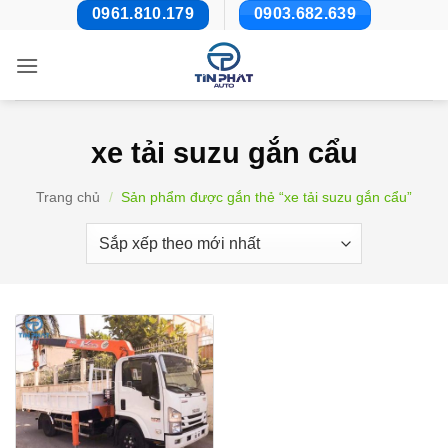
Bỏ
0961.810.179
0903.682.639
qua
nội
dung
xe tải suzu gắn cẩu
Trang chủ
/
Sản phẩm được gắn thẻ “xe tải suzu gắn cẩu”