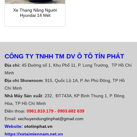
Xe Thang Nâng Người
Hyundai 14 Mét
CÔNG TY TNHH TM DV Ô TÔ TÍN PHÁT
Địa chỉ:
45 Đường số 1, Khu Phố 11, P. Long Trường, TP Hồ Chí
Minh
Địa chỉ Showroom
: 915, Quốc Lộ 1A, P. An Phú Đông, TP Hồ
Chí Minh
Nhà Máy Sản xuất
: 232, ĐT743A, KP Bình Thung 1, P. Đông
Hòa, TP Hồ Chí Minh
Điện thoại:
0961.810.179
-
0903.682 639
Email:
xechuyendungtinphat@gmail.com
Website:
ototinphat.vn
https://xetaimiennam.net.vn