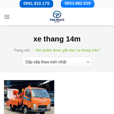
Bỏ
0961.810.179
0903.682.639
qua
nội
dung
xe thang 14m
Trang chủ
/
Sản phẩm được gắn thẻ “xe thang 14m”