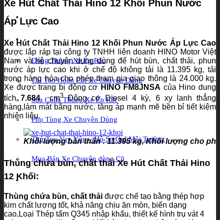
Xe Hút Chất Thải Hino 12 Khối Phun Nước
Tin tức
Áp Lực Cao
Dịch Vụ
Xe Hút Chất Thải Hino 12 Khối Phun Nước Áp Lực Cao
được lắp ráp tại công ty TNHH liên doanh HINO Motor Việt
Nam và hệ chuyên dụng dùng để hút bùn, chất thải, phun
Đóng Thùng Xe Ép Rác
nước áp lực cao khi ở chế độ không tải là 11.395 kg, tải
trọng hàng hóa cho phép tham gia giao thông là 24.000 kg.
Cải Tạo Hoán Cải Xe Chuyên Dùng
Xe được trang bị động cơ
HINO FM8JNSA
của Hino dung
3
tích
7.684
cm
Động cơ Diesel 4 kỳ, 6 xy lanh thẳng
Sửa Chữa Thùng Xe Ép Rác
hàng,làm mát bằng nước, tăng áp mạnh mẽ bền bỉ tiết kiệm
nhiên liệu.
Phụ Tùng Xe Chuyên Dùng
Thủ Tục Vay Vốn – Hồ Sơ Quĩ Môi Trường
Khối lượng bản thân : 11.395 kg, Khối lượng cho phé
Mua Bán Xe Chuyên dùng Cũ
Thùng chứa bùn, chất thải
Xe Hút Chất Thải Hino
12 Khối:
Liên hệ
Thùng chứa bùn, chất thải
được chế tạo bằng thép hợp
kim chất lượng tốt, khả năng chịu ăn mòn, biến dạng
cao,Loại Thép tấm Q345 nhập khẩu, thiết kế hình trụ vát 4