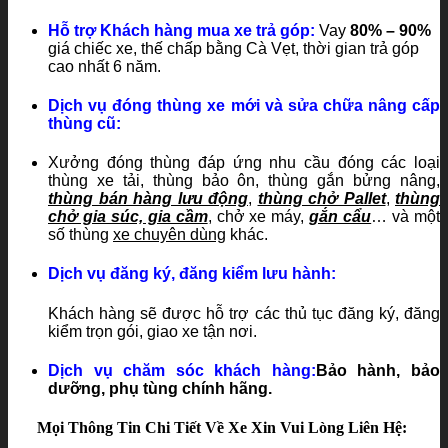
Hỗ trợ Khách hàng mua xe trả góp:
Vay
80% – 90%
giá chiếc xe, thế chấp bằng Cà Vẹt, thời gian trả góp
cao nhất 6 năm.
Dịch vụ đóng thùng xe mới và sửa chữa nâng cấp
thùng cũ:
Xưởng đóng thùng đáp ứng nhu cầu đóng các loại
thùng xe tải, thùng bảo ôn, thùng gắn bửng nâng,
thùng bán hàng lưu động
,
thùng chở Pallet
,
thùng
chở gia súc, gia cầm
, chở xe máy,
gắn cẩu
… và một
số thùng
xe chuyên dùng
khác.
Dịch vụ đăng ký, đăng kiểm lưu hành:
Khách hàng sẽ được hỗ trợ các thủ tục đăng ký, đăng
kiểm trọn gói, giao xe tận nơi.
Dịch vụ chăm sóc khách hàng:
Bảo hành, bảo
dưỡng, phụ tùng chính hãng.
Mọi Thông Tin Chi Tiết Về Xe Xin Vui Lòng Liên Hệ: