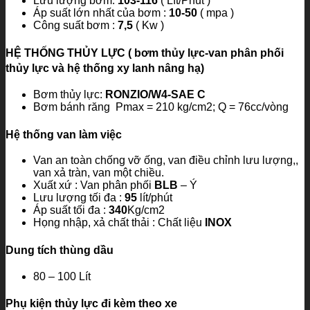
Lưu lượng bơm:
103-116
( Lít/Phút )
Áp suất lớn nhất của bơm :
10-50
( mpa )
Công suất bơm :
7,5
( Kw )
HỆ THỐNG THỦY LỰC
( bơm thủy lực-van phân phối
thủy lực và hệ thống xy lanh nâng hạ)
Bơm thủy lực:
RONZIO/W4-SAE C
Bơm bánh răng Pmax = 210 kg/cm2; Q = 76cc/vòng
Hệ thống van làm việc
Van an toàn chống vỡ ống, van điều chỉnh lưu lượng,,
van xả tràn, van một chiều.
Xuất xứ : Van phân phối
BLB
– Ý
Lưu lượng tối đa :
95
lít/phút
Áp suất tối đa :
340
Kg/cm2
Họng nhập, xả chất thải : Chất liệu
INOX
Dung tích thùng dầu
80 – 100 Lít
Phụ kiện thủy lực đi kèm theo xe