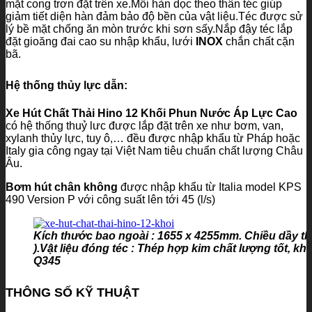
mặt cong trơn đặt trên xe.Mối hàn dọc theo thân téc giúp
giảm tiết diện hàn đảm bảo độ bền của vật liệu.Téc được sử
lý bề mặt chống ăn mòn trước khi sơn sấy.Nắp đậy téc lắp
đặt gioăng đai cao su nhập khẩu, lưới
INOX
chắn chất cặn
bã.
Hệ thống thủy lực dẫn:
Xe Hút Chất Thải Hino 12 Khối Phun Nước Áp Lực Cao
có hệ thống thuỷ lưc được lắp đặt trên xe như bơm, van,
xylanh thủy lực, tuy ô,… đều được nhập khẩu từ Pháp hoặc
Italy gia công ngay tại Việt Nam tiêu chuẩn chất lượng Châu
Âu.
Bơm hút chân không
được nhập khẩu từ Italia model KPS
490 Version P với công suất lên tới 45 (l/s)
Kích thước bao ngoài : 1655 x 4255mm. Chiều dầy thân x
).Vật liệu đóng téc : Thép hợp kim chất lượng tốt, 
Q345
THÔNG SỐ KỸ THUẬT