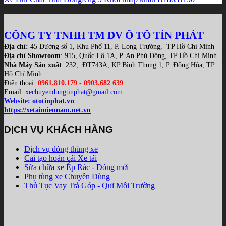
CÔNG TY TNHH TM DV Ô TÔ TÍN PHÁT
Địa chỉ:
45 Đường số 1, Khu Phố 11, P. Long Trường, TP Hồ Chí Minh
Địa chỉ Showroom
: 915, Quốc Lộ 1A, P. An Phú Đông, TP Hồ Chí Minh
Nhà Máy Sản xuất
: 232, ĐT743A, KP Bình Thung 1, P. Đông Hòa, TP
Hồ Chí Minh
Điện thoại:
0961.810.179
-
0903.682 639
Email:
xechuyendungtinphat@gmail.com
Website:
ototinphat.vn
https://xetaimiennam.net.vn
DỊCH VỤ KHÁCH HÀNG
Dịch vụ đóng thùng xe
Cải tạo hoán cải Xe tải
Sữa chữa xe Ép Rác - Đóng mới
Phụ tùng xe Chuyên Dùng
Thủ Tục Vay Trả Góp - Quĩ Môi Trường