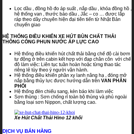
Lọc dầu , đồng hồ đo áp suất , nắp dầu , khóa đồng hồ ,
hệ thống van , thước báo dầu , Jắc – co … được lắp
ráp theo dây chuyên hiện đại tiên tiến từ Nhật Bản
chuyển giao
HỆ THỐNG ĐIỀU KHIỂN XE HÚT BÙN CHẤT THẢI
THÔNG CỐNG PHUN NƯỚC ÁP LỰC CAO
Hệ thống điều khiển hút chất thải bằng chế độ cài bơm
tự động ở trên cabin kết hợp với đạp chân côn với chế
độ làm việc: Liên tục tuần hoàn hoặc từng thao tác
riêng lẻ tùy theo ý người vận hành.
Hệ thống điều khiển phần xy lanh nâng hạ , đóng mở
nắp bằng thủy lực được hướng dẫn trên
VAN PHÂN
PHỐI
Hệ thống đèn chiếu sang, kèn báo khi làm việc
Sơn thùng : Sơn chống rỉ toàn bộ thùng và phủ ngoài
bằng loại sơn Nippon, chất lượng cao.
Xe Hút Chất Thải Hino 12 khối
DỊCH VỤ BÁN HÀNG