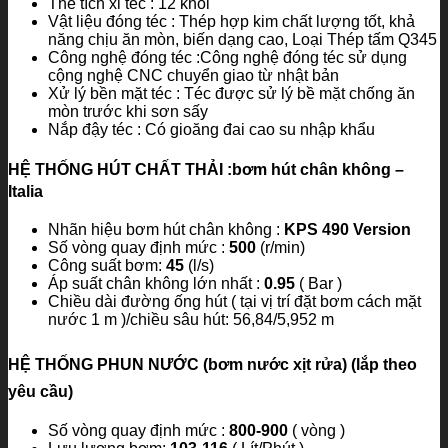
Thể tích xi téc : 12 khối
Vật liệu đóng téc : Thép hợp kim chất lượng tốt, khả
năng chịu ăn mòn, biến dạng cao, Loại Thép tấm Q345
Công nghệ đóng téc :Công nghệ đóng téc sử dụng
cộng nghệ CNC chuyển giao từ nhật bản
Xử lý bền mặt téc : Téc được sử lý bề mặt chống ăn
mòn trước khi sơn sấy
Nắp đậy téc : Có gioăng đai cao su nhập khẩu
HỆ THỐNG HÚT CHẤT THẢI
:bơm hút chân không –
Italia
Nhãn hiệu bơm hút chân không :
KPS 490 Version
Số vòng quay định mức :
500
(r/min)
Công suất bơm:
45
(l/s)
Áp suất chân không lớn nhất :
0.95
( Bar )
Chiều dài đường ống hút ( tại vị trí đặt bơm cách mặt
nước 1 m )/chiều sâu hút: 56,84/5,952 m
HỆ THỐNG PHUN NƯỚC
(bơm nước xịt rửa) (lắp theo
yêu cầu)
Số vòng quay định mức :
800-900
( vòng )