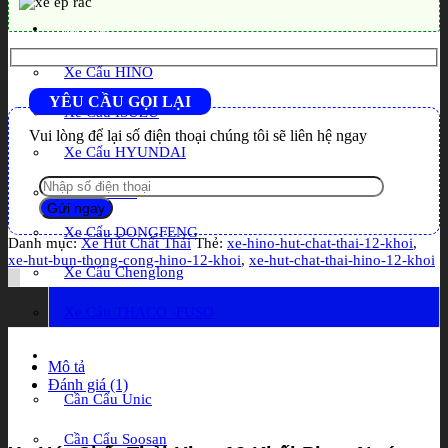
Xe cẩu
Xe Cẩu HINO
YÊU CẦU GỌI LẠI
Xe Cẩu ISUZU
Vui lòng để lại số điện thoại chúng tôi sẽ liên hệ ngay
Xe Cẩu HYUNDAI
Xe Cẩu UD
Xe Cẩu DONGFENG
Danh mục:
Xe Hút Chất Thải
Thẻ:
xe-hino-hut-chat-thai-12-khoi
,
xe-hut-bun-thong-cong-hino-12-khoi
,
xe-hut-chat-thai-hino-12-khoi
Xe Cẩu Chenglong
Xe Cẩu THACO -FUSO
Cần Cẩu
Mô tả
Đánh giá (1)
Cần Cẩu Unic
Cần Cẩu Soosan