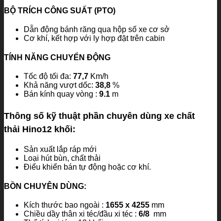
BỘ TRÍCH CÔNG SUẤT (PTO)
Dẫn động bánh răng qua hộp số xe cơ sở
Cơ khí, kết hợp với ly hợp đặt trên cabin
TÍNH NĂNG CHUYỂN ĐỘNG
Tốc độ tối đa:
77,7
Km/h
Khả năng vượt dốc:
38,8
%
Bán kính quay vòng :
9.1
m
Thông số kỹ thuật phần chuyên dùng xe chất
thải
Hino
12 khối:
Sản xuất lắp ráp mới
Loại hút bùn, chất thải
Điểu khiển bán tự động hoặc cơ khí.
BỒN CHUYÊN DÙNG:
Kích thước bao ngoài :
1655 x 4255
mm
Chiều dầy thân xi téc/đầu xi téc :
6/8
mm