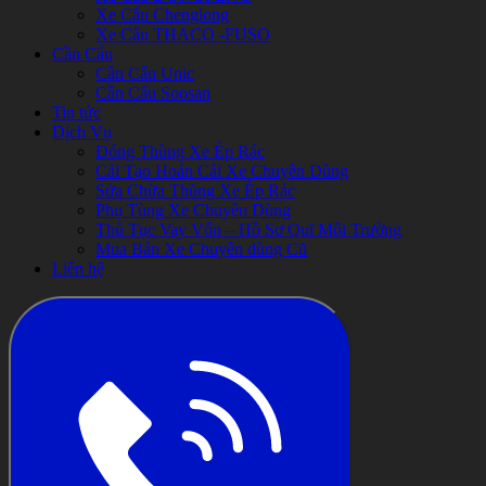
Xe Cẩu Chenglong
Xe Cẩu THACO -FUSO
Cần Cẩu
Cần Cẩu Unic
Cần Cẩu Soosan
Tin tức
Dịch Vụ
Đóng Thùng Xe Ép Rác
Cải Tạo Hoán Cải Xe Chuyên Dùng
Sửa Chữa Thùng Xe Ép Rác
Phụ Tùng Xe Chuyên Dùng
Thủ Tục Vay Vốn – Hồ Sơ Quĩ Môi Trường
Mua Bán Xe Chuyên dùng Cũ
Liên hệ