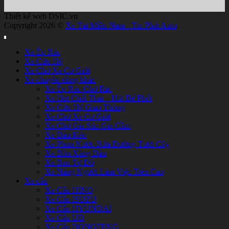
Thiết kế web DSIC.vn
Copyright 2026 ©
Xe Tải Miền Nam - Tín Phát Auto
.
Xe Ép Rác
Xe Cứu Hộ
Xe Chở Xe Cơ Giới
Xe chuyên dùng khác
Xe Ép Rác-Chở Rác
Xe Hút Chất Thải – Hút Bể Phốt
Xe Cứu Hộ Giao Thông
Xe Chở Xe Cơ Giới
Xe Chở Gia Súc-Gia Cầm
Xe Đầu Kéo
Xe Phun Nước-Rửa Đường-Tưới Cây
Xe Bồn Xăng Dầu
Xe Ben Tự Đổ
Xe Nâng Người Làm Việc Trên Cao
Xe cẩu
Xe Cẩu HINO
Xe Cẩu ISUZU
Xe Cẩu HYUNDAI
Xe Cẩu UD
Xe Cẩu DONGFENG