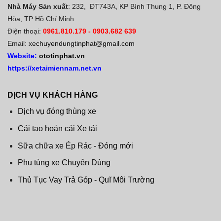
Nhà Máy Sản xuất
: 232, ĐT743A, KP Bình Thung 1, P. Đông
Hòa, TP Hồ Chí Minh
Điện thoại:
0961.810.179
-
0903.682 639
Email:
xechuyendungtinphat@gmail.com
Website:
ototinphat.vn
https://xetaimiennam.net.vn
DỊCH VỤ KHÁCH HÀNG
Dịch vụ đóng thùng xe
Cải tạo hoán cải Xe tải
Sữa chữa xe Ép Rác - Đóng mới
Phụ tùng xe Chuyên Dùng
Thủ Tục Vay Trả Góp - Quĩ Môi Trường