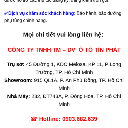
được hỗ trợ các thủ tục đăng ký, đăng kiểm trọn gói.
✅Dịch vụ chăm sóc khách hàng:
Bảo hành, bảo dưỡng,
phụ tùng chính hãng.
Mọi chi tiết vui lòng liên hệ:
CÔNG TY TNHH TM – DV Ô TÔ TÍN PHÁT
Trụ sở:
45 Đường 1, KDC Melosa, KP 11, P Long
Trường, TP. Hồ Chí Minh
Showroom:
915 QL1A, P. An Phú Đông, TP. Hồ Chí
Minh
Nhà Máy:
232, ĐT743A, P. Đông Hòa, TP. Hồ Chí
Minh
☎
Hotline:
0903.682.639
.