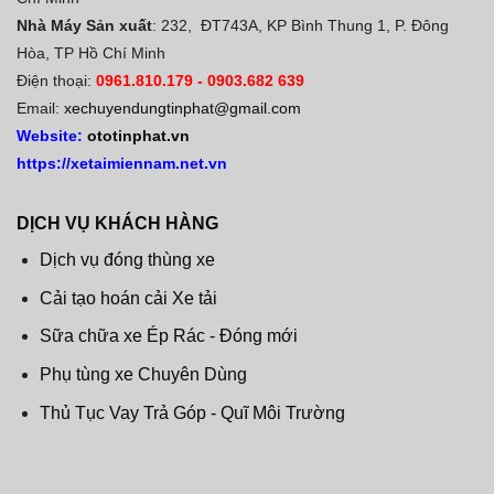
Nhà Máy Sản xuất
: 232, ĐT743A, KP Bình Thung 1, P. Đông
Hòa, TP Hồ Chí Minh
Điện thoại:
0961.810.179
-
0903.682 639
Email:
xechuyendungtinphat@gmail.com
Website:
ototinphat.vn
https://xetaimiennam.net.vn
DỊCH VỤ KHÁCH HÀNG
Dịch vụ đóng thùng xe
Cải tạo hoán cải Xe tải
Sữa chữa xe Ép Rác - Đóng mới
Phụ tùng xe Chuyên Dùng
Thủ Tục Vay Trả Góp - Quĩ Môi Trường