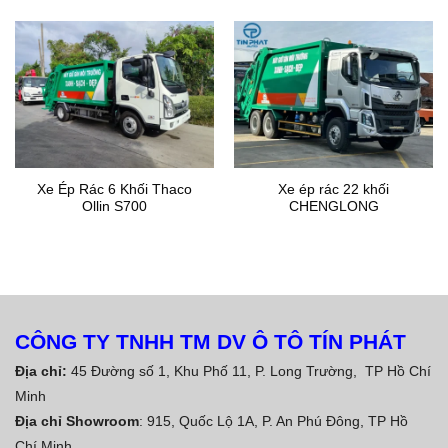
Xe Ép Rác 6 Khối Thaco
Xe ép rác 22 khối
Ollin S700
CHENGLONG
CÔNG TY TNHH TM DV Ô TÔ TÍN PHÁT
Địa chỉ:
45 Đường số 1, Khu Phố 11, P. Long Trường, TP Hồ Chí
Minh
Địa chỉ Showroom
: 915, Quốc Lộ 1A, P. An Phú Đông, TP Hồ
Chí Minh