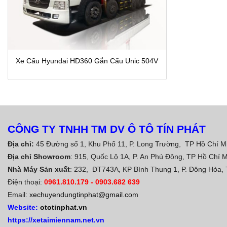
Xe Cẩu Hyundai HD360 Gắn Cẩu Unic 504V
CÔNG TY TNHH TM DV Ô TÔ TÍN PHÁT
Địa chỉ:
45 Đường số 1, Khu Phố 11, P. Long Trường, TP Hồ Chí M
Địa chỉ Showroom
: 915, Quốc Lộ 1A, P. An Phú Đông, TP Hồ Chí 
Nhà Máy Sản xuất
: 232, ĐT743A, KP Bình Thung 1, P. Đông Hòa,
Điện thoại:
0961.810.179
-
0903.682 639
Email:
xechuyendungtinphat@gmail.com
Website:
ototinphat.vn
https://xetaimiennam.net.vn