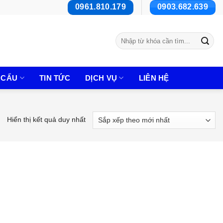
0961.810.179
0903.682.639
Tìm
kiếm:
 CẨU
TIN TỨC
DỊCH VỤ
LIÊN HỆ
Hiển thị kết quả duy nhất