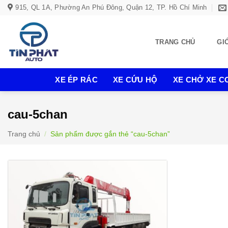
Bỏ
915, QL 1A, Phường An Phú Đông, Quận 12, TP. Hồ Chí Minh
qua
nội
TRANG CHỦ
GI
dung
XE ÉP RÁC
XE CỨU HỘ
XE CHỞ XE CƠ
cau-5chan
Trang chủ
/
Sản phẩm được gắn thẻ “cau-5chan”