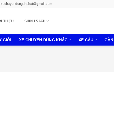
xechuyendungtinphat@gmail.com
ỚI THIỆU
CHÍNH SÁCH
 GIỚI
XE CHUYÊN DÙNG KHÁC
XE CẨU
CẦN