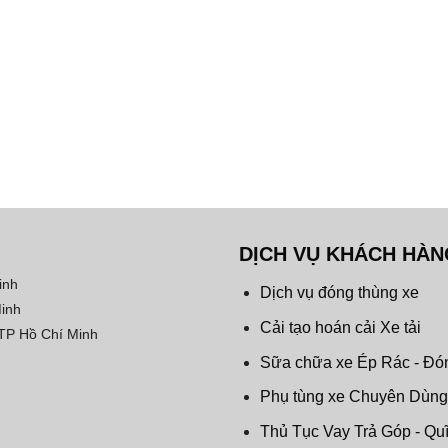
DỊCH VỤ KHÁCH HÀN
inh
Dịch vụ đóng thùng xe
Minh
Cải tạo hoán cải Xe tải
 TP Hồ Chí Minh
Sữa chữa xe Ép Rác - Đó
Phụ tùng xe Chuyên Dùng
Thủ Tục Vay Trả Góp - Qu