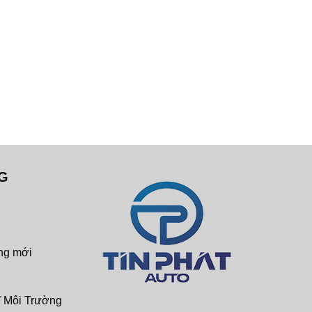
G
ng mới
ĩ Môi Trường