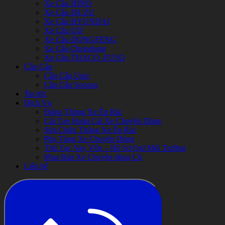
Xe Cẩu HINO
Xe Cẩu ISUZU
Xe Cẩu HYUNDAI
Xe Cẩu UD
Xe Cẩu DONGFENG
Xe Cẩu Chenglong
Xe Cẩu THACO -FUSO
Cần Cẩu
Cần Cẩu Unic
Cần Cẩu Soosan
Tin tức
Dịch Vụ
Đóng Thùng Xe Ép Rác
Cải Tạo Hoán Cải Xe Chuyên Dùng
Sửa Chữa Thùng Xe Ép Rác
Phụ Tùng Xe Chuyên Dùng
Thủ Tục Vay Vốn – Hồ Sơ Quĩ Môi Trường
Mua Bán Xe Chuyên dùng Cũ
Liên hệ