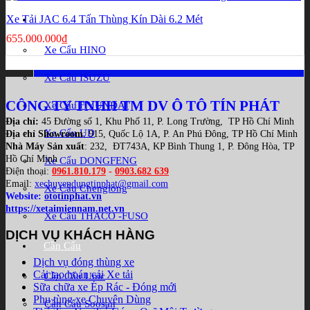
Xe Tải JAC 6.4 Tấn Thùng Kín Dài 6.2 Mét
Xe cẩu
655.000.000
₫
Xe Cẩu HINO
Xe Cẩu ISUZU
CÔNG TY TNHH TM DV Ô TÔ TÍN PHÁT
Xe Cẩu HYUNDAI
Địa chỉ:
45 Đường số 1, Khu Phố 11, P. Long Trường, TP Hồ Chí Minh
Xe Cẩu UD
Địa chỉ Showroom
: 915, Quốc Lộ 1A, P. An Phú Đông, TP Hồ Chí Minh
Nhà Máy Sản xuất
: 232, ĐT743A, KP Bình Thung 1, P. Đông Hòa, TP
Hồ Chí Minh
Xe Cẩu DONGFENG
Điện thoại:
0961.810.179
-
0903.682 639
Email:
xechuyendungtinphat@gmail.com
Xe Cẩu Chenglong
Website:
ototinphat.vn
https://xetaimiennam.net.vn
Xe Cẩu THACO -FUSO
DỊCH VỤ KHÁCH HÀNG
Cần Cẩu
Dịch vụ đóng thùng xe
Cải tạo hoán cải Xe tải
Cần Cẩu Unic
Sữa chữa xe Ép Rác - Đóng mới
Phụ tùng xe Chuyên Dùng
Cần Cẩu Soosan