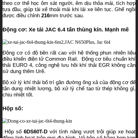
theo cơ thể học ôm sát người, êm dịu thỏa mái, tích hợp
tựa đầu, giúp tài xế thoải mái khi lái xe liên tục. Ghế ngồi
được điều chỉnh
216
mm trước sau.
Động cơ: Xe tải JAC 6.4 tấn thùng kín. Mạnh mẽ
Động cơ có độ bền rất cao với hệ thống phun nhiên liệu
điều khiển điện tử Common Rail. Động cơ tiêu chuẩn khí
thải EURO 4, công nghệ lưu hồi khí thải EGR không cần
sử dụng thêm Urê.
Bộ xử lý khí thải bố trí gần đường ống xả của động cơ để
tận dụng nhiệt lượng, bộ xử lý chế tạo từ thép không gỉ,
chịu nhiệt tốt.
Hộp số:
Hộp số
6DS60T-D
với tính năng vượt trội giúp xe hoạt
động linh hoạt trên mọi địa hình. Vỏ hộp số bằng hợp kim