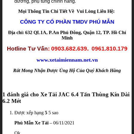
dưỡng, phụ tùng chính hãng.
Mọi Thông Tin Chi Tiết Về Vui Lòng Liên Hệ:
CÔNG TY CỔ PHẦN TMDV PHÚ MẪN
Địa chỉ: 632 QL1A, P.An Phú Đông, Quận 12, TP. Hồ Chí
Minh
Hotline Tư Vấn
: 0903.682.639. 0961.810.179
www.xetaimiennam.net.vn
Rất Mong Nhận Được Ủng Hộ Của Quý Khách Hàng
1 đánh giá cho
Xe Tải JAC 6.4 Tấn Thùng Kín Dài
6.2 Mét
Được xếp hạng
5
5 sao
Phú Mẫn Xe Tải
–
06/11/2021
Ok