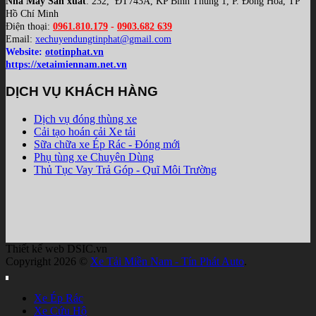
Nhà Máy Sản xuất
: 232, ĐT743A, KP Bình Thung 1, P. Đông Hòa, TP
Hồ Chí Minh
Điện thoại:
0961.810.179
-
0903.682 639
Email:
xechuyendungtinphat@gmail.com
Website:
ototinphat.vn
https://xetaimiennam.net.vn
DỊCH VỤ KHÁCH HÀNG
Dịch vụ đóng thùng xe
Cải tạo hoán cải Xe tải
Sữa chữa xe Ép Rác - Đóng mới
Phụ tùng xe Chuyên Dùng
Thủ Tục Vay Trả Góp - Quĩ Môi Trường
Thiết kế web DSIC.vn
Copyright 2026 ©
Xe Tải Miền Nam - Tín Phát Auto
.
Xe Ép Rác
Xe Cứu Hộ