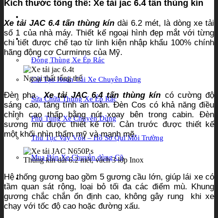
Kích thước tổng thể: Xe tải jac 6.4 tấn thùng kín
Tin tức
Xe tải JAC 6.4 tấn thùng kín
dài 6.2 mét, là dòng xe tải
số 1 của nhà máy. Thiết kế ngoại hình đẹp mắt với từng
Dịch Vụ
chi tiết được chế tạo từ linh kiện nhập khẩu 100% chính
hãng động cơ Curminns của Mỹ.
Đóng Thùng Xe Ép Rác
Ngoại thất tổng thể
Cải Tạo Hoán Cải Xe Chuyên Dùng
Đèn pha
Xe tải JAC 6.4 tấn thùng kín
có cường độ
Sửa Chữa Thùng Xe Ép Rác
sáng cao, tăng tính an toàn. Đèn Cos có khả năng điều
chỉnh cao thấp bằng nút xoay bên trong cabin. Đèn
Phụ Tùng Xe Chuyên Dùng
sương mù được thiết kế rời. Cản trước được thiết kế
một khối nhìn thẩm mỹ và mạnh mẽ.
Thủ Tục Vay Vốn – Hồ Sơ Quĩ Môi Trường
Mua Bán Xe Chuyên dùng Cũ
Thùng kín dài 6.2 mét, vách 3 lớp Inox
Hệ thống gương bao gồm 5 gương cầu lớn, giúp lái xe có
Liên hệ
tầm quan sát rộng, loại bỏ tối đa các điểm mù. Khung
gương chắc chắn ổn định cao, không gây rung khi xe
chạy với tốc độ cao hoặc đường xấu.