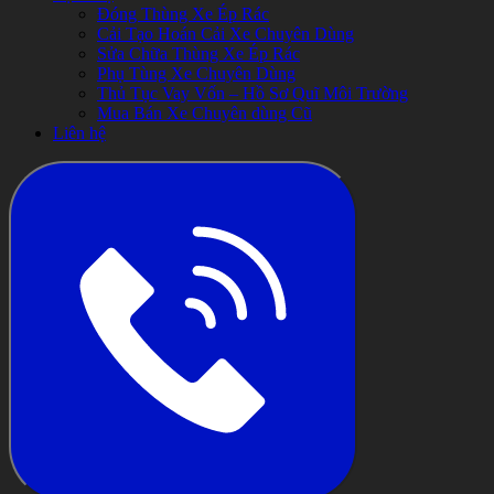
Đóng Thùng Xe Ép Rác
Cải Tạo Hoán Cải Xe Chuyên Dùng
Sửa Chữa Thùng Xe Ép Rác
Phụ Tùng Xe Chuyên Dùng
Thủ Tục Vay Vốn – Hồ Sơ Quĩ Môi Trường
Mua Bán Xe Chuyên dùng Cũ
Liên hệ