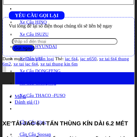
Xe cẩu
YÊU CẦU GỌI LẠI
Xe Cẩu HINO
Vui lòng để lại số điện thoại chúng tôi sẽ liên hệ ngay
Xe Cẩu ISUZU
Xe Cẩu HYUNDAI
Xe Cẩu UD
Danh mục:
Chưa phân loại
Thẻ:
jac 6t4
,
jac n650
,
xe tai 6t4 thung
6m2
,
xe tai jac 6t4
,
xe tai thung kin 6m
Xe Cẩu DONGFENG
Xe Cẩu Chenglong
Xe Cẩu THACO -FUSO
Mô tả
Đánh giá (1)
Cần Cẩu
Cần Cẩu Unic
XE TẢI JAC 6.4 TẤN THÙNG KÍN DÀI 6.2 MÉT
Cần Cẩu Soosan