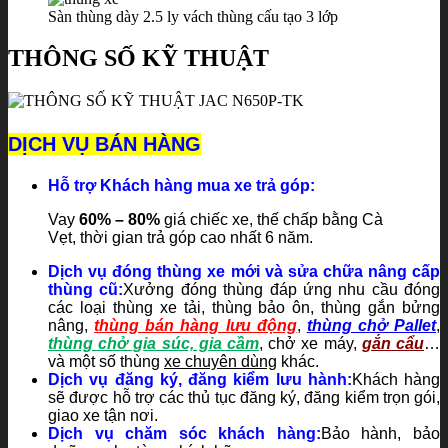
Sàn thùng dày 2.5 ly vách thùng cấu tạo 3 lớp
THÔNG SỐ KỸ THUẬT
DỊCH VỤ BÁN HÀNG
Hỗ trợ Khách hàng mua xe trả góp:
Vay
60% – 80%
giá chiếc xe, thế chấp bằng Cà
Vẹt, thời gian trả góp cao nhất 6 năm.
Dịch vụ đóng thùng xe mới và sửa chữa nâng cấp
thùng cũ:
Xưởng đóng thùng đáp ứng nhu cầu đóng
các loại thùng xe tải, thùng bảo ôn, thùng gắn bửng
nâng
,
thùng bán hàng lưu động
,
thùng chở Pallet
,
thùng chở gia súc, gia cầm
, chở xe máy,
gắn cẩu
…
và một số thùng
xe chuyên dùng
khác.
Dịch vụ đăng ký, đăng kiểm lưu hành:
Khách hàng
sẽ được hỗ trợ các thủ tục đăng ký, đăng kiểm trọn gói,
giao xe tận nơi.
Dịch vụ chăm sóc khách hàng:
Bảo hành, bảo