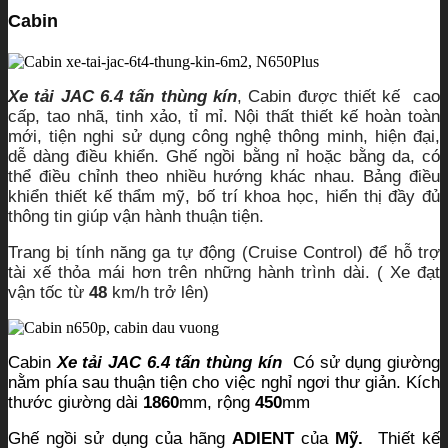
Cabin
Xe tải JAC 6.4 tấn thùng kín
, Cabin được thiết kế cao
cấp, tao nhã, tinh xảo, tỉ mỉ. Nội thất thiết kế hoàn toàn
mới, tiện nghi sử dụng công nghệ thông minh, hiện đại,
dễ dàng điều khiển. Ghế ngồi bằng nỉ hoặc bằng da, có
thể điều chỉnh theo nhiều hướng khác nhau. Bảng điều
khiển thiết kế thẩm mỹ, bố trí khoa học, hiển thị đầy đủ
thông tin giúp vận hành thuận tiện.
Trang bị tính năng ga tự động (Cruise Control) để hỗ trợ
tài xế thỏa mái hơn trên những hành trình dài. ( Xe đạt
vận tốc từ
48
km/h trở lên)
Cabin
Xe tải JAC 6.4 tấn thùng kín
Có sử dụng giường
nằm phía sau thuận tiện cho việc nghỉ ngơi thư giản. Kích
thước giường dài
1860
mm, rộng
450
mm
Ghế ngồi sử dụng của hãng
ADIENT
của
Mỹ.
Thiết kế