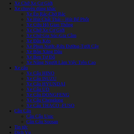
Xe Chở Xe Cơ Giới
Xe chuyên dùng khác
Xe Ép Rác-Chở Rác
Xe Hút Chất Thải – Hút Bể Phốt
Xe Cứu Hộ Giao Thông
Xe Chở Xe Cơ Giới
Xe Chở Gia Súc-Gia Cầm
Xe Đầu Kéo
Xe Phun Nước-Rửa Đường-Tưới Cây
Xe Bồn Xăng Dầu
Xe Ben Tự Đổ
Xe Nâng Người Làm Việc Trên Cao
Xe cẩu
Xe Cẩu HINO
Xe Cẩu ISUZU
Xe Cẩu HYUNDAI
Xe Cẩu UD
Xe Cẩu DONGFENG
Xe Cẩu Chenglong
Xe Cẩu THACO -FUSO
Cần Cẩu
Cần Cẩu Unic
Cần Cẩu Soosan
Tin tức
Dịch Vụ