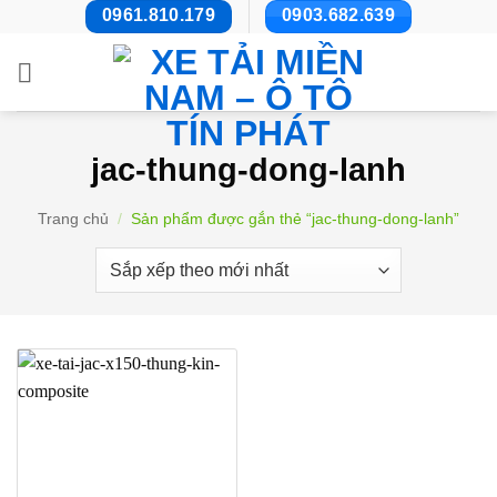
Bỏ
0961.810.179
0903.682.639
qua
nội
dung
jac-thung-dong-lanh
Trang chủ
/
Sản phẩm được gắn thẻ “jac-thung-dong-lanh”