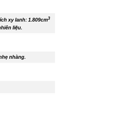
3
ch xy lanh: 1.809cm
hiên liệu.
 nhẹ nhàng.