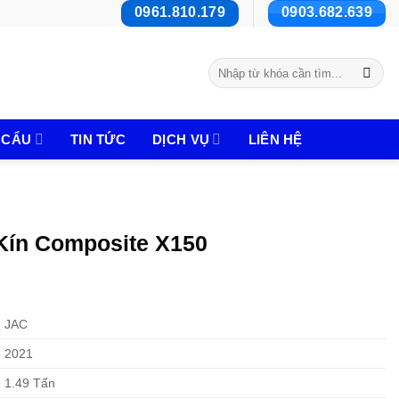
0961.810.179
0903.682.639
Tìm
kiếm:
 CẨU
TIN TỨC
DỊCH VỤ
LIÊN HỆ
 Kín Composite X150
JAC
2021
1.49 Tấn