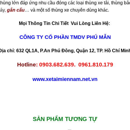
ùng lớn đáp ứng nhu cầu đóng các loại thùng xe tải, thùng b
máy,
gắn cẩu
…
và một số thùng
xe chuyên dùng
khác.
Mọi Thông Tin Chi Tiết Vui Lòng Liên Hệ:
CÔNG TY CỔ PHẦN TMDV PHÚ MẪN
Địa chỉ: 632 QL1A, P.An Phú Đông, Quận 12, TP. Hồ Chí Min
Hotline
: 0903.682.639. 0961.810.179
www.xetaimiennam.net.vn
SẢN PHẨM TƯƠNG TỰ