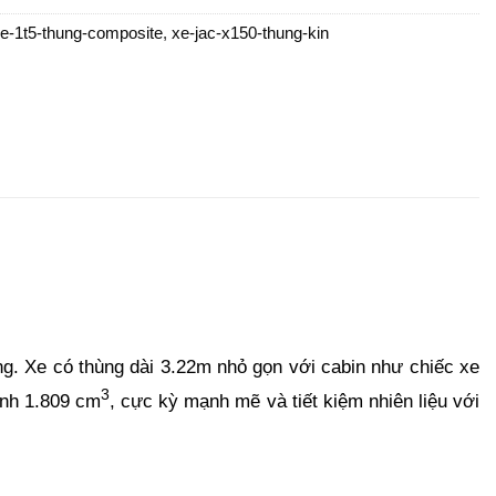
e-1t5-thung-composite
,
xe-jac-x150-thung-kin
ng. Xe có thùng dài 3.22m nhỏ gọn với cabin như chiếc xe
3
anh 1.809 cm
, cực kỳ mạnh mẽ và tiết kiệm nhiên liệu với