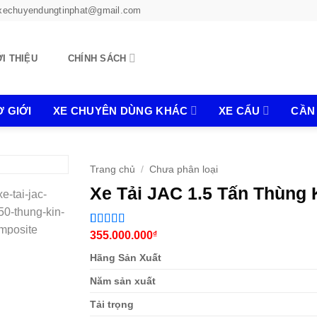
xechuyendungtinphat@gmail.com
ỚI THIỆU
CHÍNH SÁCH
 GIỚI
XE CHUYÊN DÙNG KHÁC
XE CẨU
CẦN
Trang chủ
/
Chưa phân loại
Xe Tải JAC 1.5 Tấn Thùng
5
1
355.000.000
trên 5 dựa
₫
trên
đánh
giá
Hãng Sản Xuất
Năm sản xuất
Tải trọng