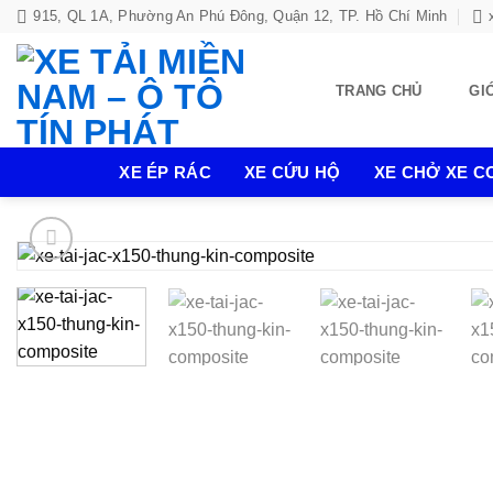
Bỏ
915, QL 1A, Phường An Phú Đông, Quận 12, TP. Hồ Chí Minh
qua
nội
TRANG CHỦ
GI
dung
XE ÉP RÁC
XE CỨU HỘ
XE CHỞ XE CƠ