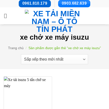
Bỏ
0961.810.179
0903.682.639
qua
nội
dung
xe chở xe máy isuzu
Trang chủ
/
Sản phẩm được gắn thẻ “xe chở xe máy isuzu”