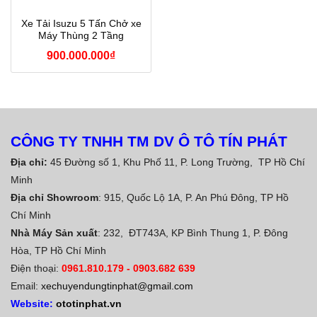
Xe Tải Isuzu 5 Tấn Chở xe
Máy Thùng 2 Tầng
900.000.000
₫
CÔNG TY TNHH TM DV Ô TÔ TÍN PHÁT
Địa chỉ:
45 Đường số 1, Khu Phố 11, P. Long Trường, TP Hồ Chí
Minh
Địa chỉ Showroom
: 915, Quốc Lộ 1A, P. An Phú Đông, TP Hồ
Chí Minh
Nhà Máy Sản xuất
: 232, ĐT743A, KP Bình Thung 1, P. Đông
Hòa, TP Hồ Chí Minh
Điện thoại:
0961.810.179
-
0903.682 639
Email:
xechuyendungtinphat@gmail.com
Website:
ototinphat.vn