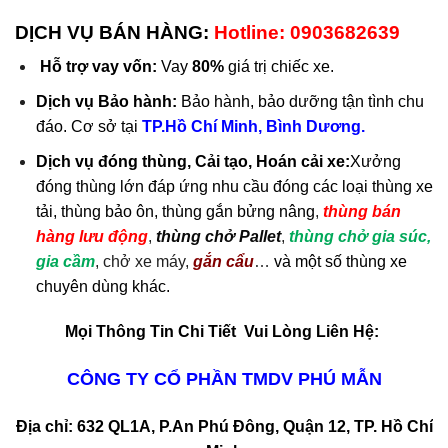
DỊCH VỤ BÁN HÀNG:
Hotline: 0903682639
Hỗ trợ vay vốn:
Vay
80%
giá trị chiếc xe.
Dịch
vụ
Bảo hành:
Bảo hành, bảo dưỡng tận tình chu
đáo. Cơ sở tại
TP.Hồ Chí Minh, Bình Dương.
Dịch vụ đóng thùng, Cải tạo, Hoán cải xe:
Xưởng
đóng thùng lớn đáp ứng nhu cầu đóng các loại thùng xe
tải, thùng bảo ôn, thùng gắn bửng nâng
,
thùng bán
hàng lưu động
,
thùng chở Pallet
,
thùng chở gia súc,
gia cầm
, chở xe máy,
gắn cẩu
…
và một số thùng
xe
chuyên dùng
khác.
Mọi Thông Tin Chi Tiết Vui Lòng Liên Hệ:
CÔNG TY CỔ PHẦN TMDV PHÚ MẪN
Địa chỉ: 632 QL1A, P.An Phú Đông, Quận 12, TP. Hồ Chí