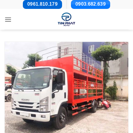
Bỏ
0961.810.179
0903.682.639
qua
nội
dung