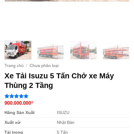
Trang chủ
/
Chưa phân loại
Xe Tải Isuzu 5 Tấn Chở xe Máy
Thùng 2 Tầng
900.000.000
₫
5
1
trên 5
dựa trên
Hãng Sản Xuất
ISUZU
đánh giá
Xuất xứ
Nhật Bản
Tải trọng
5 Tấn