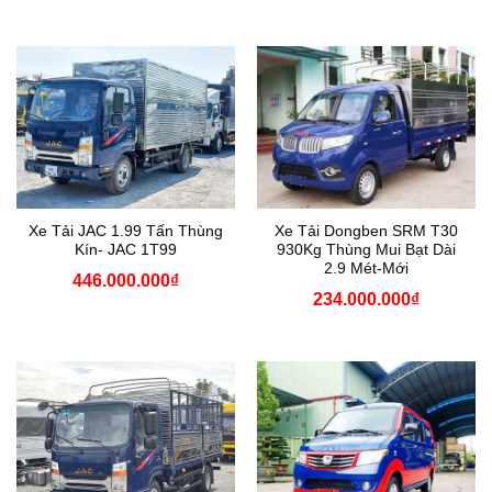
Xe Tải JAC 1.99 Tấn Thùng
Xe Tải Dongben SRM T30
Kín- JAC 1T99
930Kg Thùng Mui Bạt Dài
2.9 Mét-Mới
446.000.000
₫
234.000.000
₫