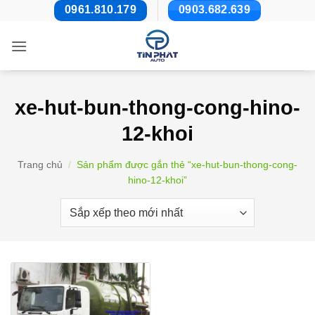
Bỏ
0961.810.179
0903.682.639
qua
nội
dung
xe-hut-bun-thong-cong-hino-
12-khoi
Trang chủ
/
Sản phẩm được gắn thẻ “xe-hut-bun-thong-cong-
hino-12-khoi”