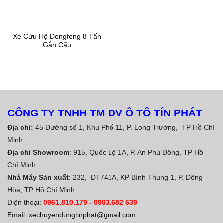
Xe Cứu Hộ Dongfeng 8 Tấn
Gắn Cẩu
CÔNG TY TNHH TM DV Ô TÔ TÍN PHÁT
Địa chỉ:
45 Đường số 1, Khu Phố 11, P. Long Trường, TP Hồ Chí
Minh
Địa chỉ Showroom
: 915, Quốc Lộ 1A, P. An Phú Đông, TP Hồ
Chí Minh
Nhà Máy Sản xuất
: 232, ĐT743A, KP Bình Thung 1, P. Đông
Hòa, TP Hồ Chí Minh
Điện thoại:
0961.810.179
-
0903.682 639
Email:
xechuyendungtinphat@gmail.com