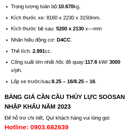
Trọng lượng toàn bộ:
10.670
kg.
Kích thước xe: 8160 x 2230 x 3150mm.
Kích thước bệ sau:
5200 x 2130
x—mm
Nhãn hiệu động cơ:
D4CC
.
Thể tích:
2.891
cc.
Công suất lớn nhất /tốc độ quay:
117.6
kW/
3000
v/ph.
Lốp xe trước/sau:
8.25 – 16/8.25 – 16
.
BẢNG GIÁ CẦN CẦU THỦY LỰC SOOSAN
NHẬP KHẨU NĂM 2023
Để hỗ trợ chi tiết, Quí khách hàng vui lòng gọi:
Hotline: 0903.682639