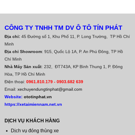
CÔNG TY TNHH TM DV Ô TÔ TÍN PHÁT
Địa chỉ:
45 Đường số 1, Khu Phố 11, P. Long Trường, TP Hồ Chí
Minh
Địa chỉ Showroom
: 915, Quốc Lộ 1A, P. An Phú Đông, TP Hồ
Chí Minh
Nhà Máy Sản xuất
: 232, ĐT743A, KP Bình Thung 1, P. Đông
Hòa, TP Hồ Chí Minh
Điện thoại:
0961.810.179
-
0903.682 639
Email:
xechuyendungtinphat@gmail.com
Website:
ototinphat.vn
https://xetaimiennam.net.vn
DỊCH VỤ KHÁCH HÀNG
Dịch vụ đóng thùng xe