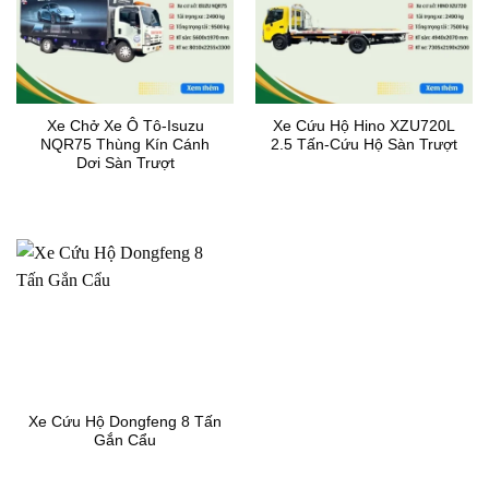
Xe Chở Xe Ô Tô-Isuzu
Xe Cứu Hộ Hino XZU720L
NQR75 Thùng Kín Cánh
2.5 Tấn-Cứu Hộ Sàn Trượt
Dơi Sàn Trượt
Xe Cứu Hộ Dongfeng 8 Tấn
Gắn Cẩu