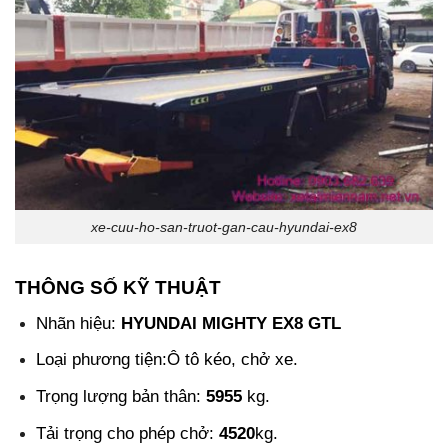
xe-cuu-ho-san-truot-gan-cau-hyundai-ex8
THÔNG SỐ KỸ THUẬT
Nhãn hiệu:
HYUNDAI MIGHTY EX8 GTL
Loại phương tiện:Ô tô kéo, chở xe.
Trọng lượng bản thân:
5955
kg.
Tải trọng cho phép chở:
4520
kg.