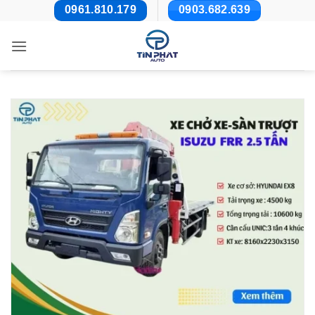
Bỏ
0961.810.179
0903.682.639
qua
nội
dung