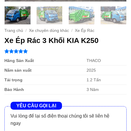
Trang chủ
/
Xe chuyên dùng khác
/
Xe Ép Rác
Xe Ép Rác 3 Khối KIA K250
5
1
trên 5
Hãng Sản Xuất
THACO
dựa trên
đánh giá
Năm sản xuất
2025
Tải trọng
1.2 Tấn
Bảo Hành
3 Năm
YÊU CẦU GỌI LẠI
Vui lòng để lại số điện thoại chúng tôi sẽ liên hệ
ngay