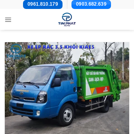
Bỏ
0961.810.179
0903.682.639
qua
nội
dung