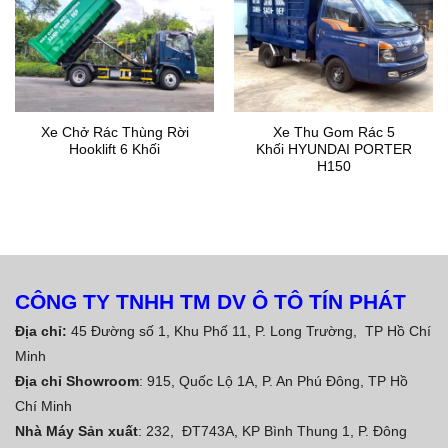
Xe Chở Rác Thùng Rời
Xe Thu Gom Rác 5
Hooklift 6 Khối
Khối HYUNDAI PORTER
H150
CÔNG TY TNHH TM DV Ô TÔ TÍN PHÁT
Địa chỉ:
45 Đường số 1, Khu Phố 11, P. Long Trường, TP Hồ Chí
Minh
Địa chỉ Showroom
: 915, Quốc Lộ 1A, P. An Phú Đông, TP Hồ
Chí Minh
Nhà Máy Sản xuất
: 232, ĐT743A, KP Bình Thung 1, P. Đông