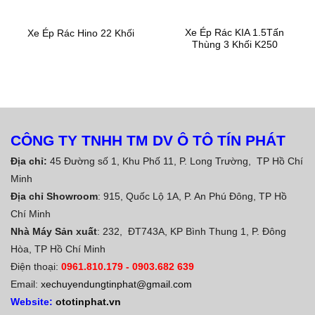
Xe Ép Rác KIA 1.5Tấn
Xe Ép Rác Hino 22 Khối
Thùng 3 Khối K250
CÔNG TY TNHH TM DV Ô TÔ TÍN PHÁT
Địa chỉ:
45 Đường số 1, Khu Phố 11, P. Long Trường, TP Hồ Chí
Minh
Địa chỉ Showroom
: 915, Quốc Lộ 1A, P. An Phú Đông, TP Hồ
Chí Minh
Nhà Máy Sản xuất
: 232, ĐT743A, KP Bình Thung 1, P. Đông
Hòa, TP Hồ Chí Minh
Điện thoại:
0961.810.179
-
0903.682 639
Email:
xechuyendungtinphat@gmail.com
Website:
ototinphat.vn