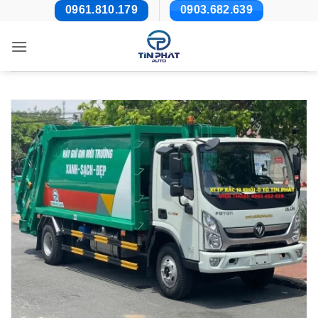
Bỏ
0961.810.179
0903.682.639
qua
nội
dung