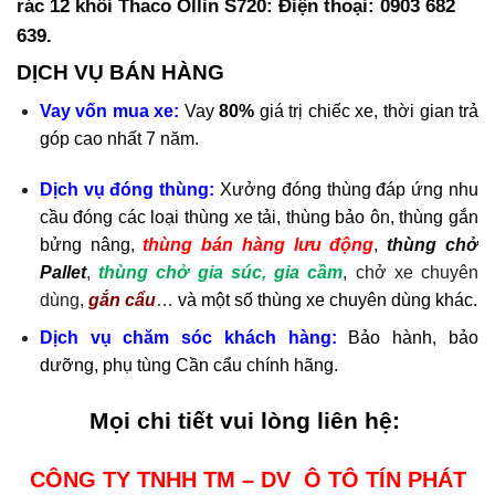
rác 12 khối Thaco Ollin S720: Điện thoại: 0903 682
639.
DỊCH VỤ BÁN HÀNG
Vay vốn mua xe:
Vay
80%
giá trị chiếc xe, thời gian trả
góp cao nhất 7 năm.
Dịch vụ đóng thùng:
Xưởng đóng thùng đáp ứng nhu
cầu đóng các loại thùng xe tải, thùng bảo ôn, thùng gắn
bửng nâng
,
thùng bán hàng lưu động
,
thùng chở
Pallet
,
thùng chở gia súc, gia cầm
, chở xe chuyên
dùng,
gắn cẩu
…
và một số thùng
xe chuyên dùng
khác.
Dịch vụ chăm sóc khách hàng:
Bảo hành, bảo
dưỡng, phụ tùng Cần cẩu chính hãng.
Mọi chi tiết vui lòng liên hệ:
CÔNG TY TNHH TM – DV Ô TÔ TÍN PHÁT