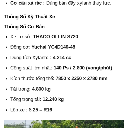
Cơ cấu xả rác :
Dùng bàn đẩy xylanh thủy lực.
Thông Số Kỹ Thuật Xe:
Thông Số Cơ Bản
Xe cơ sở:
THACO OLLIN S720
Động cơ:
Yuchai YC4D140-48
Dung tích Xylanh:
: 4.214 cc
Công suất lớn nhất:
140 Ps / 2.800 (vòng/phút)
Kích thước tổng thể:
7850 x 2250 x 2780 mm
Tải trọng:
4.800 kg
Tổng trọng tải:
12.240 kg
Lốp xe : 8.
25 – R16