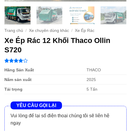
Trang chủ
/
Xe chuyên dùng khác
/
Xe Ép Rác
Xe Ép Rác 12 Khối Thaco Ollin
S720
4
1
trên 5
Hãng Sản Xuất
THACO
dựa trên
đánh giá
Năm sản xuất
2025
Tải trọng
5 Tấn
YÊU CẦU GỌI LẠI
Vui lòng để lại số điện thoại chúng tôi sẽ liên hệ
ngay