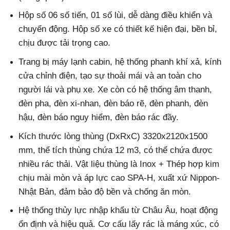
Hộp số 06 số tiến, 01 số lùi, dễ dàng điều khiển và
chuyển động. Hộp số xe có thiết kế hiện đại, bền bỉ,
chịu được tải trọng cao.
Trang bị máy lạnh cabin, hệ thống phanh khí xả, kính
cửa chỉnh điện, tạo sự thoải mái và an toàn cho
người lái và phụ xe. Xe còn có hệ thống âm thanh,
đèn pha, đèn xi-nhan, đèn báo rẽ, đèn phanh, đèn
hậu, đèn báo nguy hiểm, đèn báo rác đầy.
Kích thước lòng thùng (DxRxC) 3320x2120x1500
mm, thể tích thùng chứa 12 m3, có thể chứa được
nhiều rác thải. Vật liệu thùng là Inox + Thép hợp kim
chịu mài mòn và áp lực cao SPA-H, xuất xứ Nippon-
Nhật Bản, đảm bảo độ bền và chống ăn mòn.
Hệ thống thủy lực nhập khẩu từ Châu Âu, hoạt động
ổn định và hiệu quả. Cơ cấu lấy rác là máng xúc, có