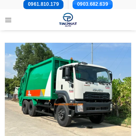
Bỏ
0961.810.179
0903.682.639
qua
nội
dung