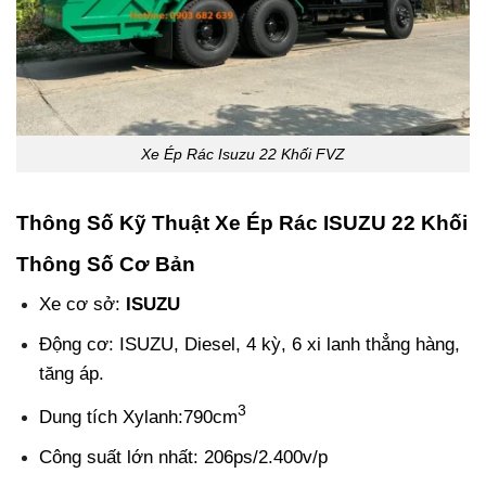
Xe Ép Rác Isuzu 22 Khối FVZ
Thông Số Kỹ Thuật Xe Ép Rác ISUZU 22 Khối
Thông Số Cơ Bản
Xe cơ sở:
ISUZU
Động cơ: ISUZU, Diesel, 4 kỳ, 6 xi lanh thẳng hàng,
tăng áp.
3
Dung tích Xylanh:790cm
Công suất lớn nhất: 206ps/2.400v/p