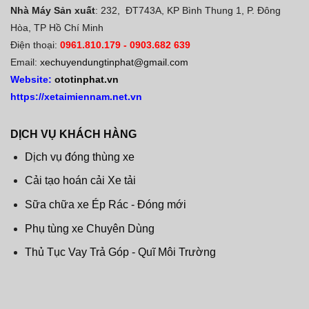
Nhà Máy Sản xuất
: 232, ĐT743A, KP Bình Thung 1, P. Đông
Hòa, TP Hồ Chí Minh
Điện thoại:
0961.810.179
-
0903.682 639
Email:
xechuyendungtinphat@gmail.com
Website:
ototinphat.vn
https://xetaimiennam.net.vn
DỊCH VỤ KHÁCH HÀNG
Dịch vụ đóng thùng xe
Cải tạo hoán cải Xe tải
Sữa chữa xe Ép Rác - Đóng mới
Phụ tùng xe Chuyên Dùng
Thủ Tục Vay Trả Góp - Quĩ Môi Trường