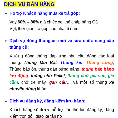
DỊCH VỤ BÁN HÀNG
Hỗ trợ Khách hàng mua xe trả góp:
Vay
60% – 80%
giá chiếc xe, thế chấp bằng Cà
Vẹt, thời gian trả góp cao nhất 6 năm.
Dịch vụ đóng thùng xe mới và sửa chữa nâng cấp
thùng cũ:
Xưởng đóng thùng đáp ứng nhu cầu đóng các loại
thùng:
Thùng Mui Bạt
,
Thùng kín
,
Thùng Lững
,
Thùng bảo ôn, thùng gắn bửng nâng
,
thùng bán hàng
lưu động
,
thùng chở Pallet
,
thùng chở gia súc, gia
cầm
, chở xe máy,
gắn cẩu
…
và một số thùng
xe
chuyên dùng
khác.
Dịch vụ đăng ký, đăng kiểm lưu hành:
Khách hàng sẽ được hỗ trợ các thủ tục đăng ký, đăng
kiểm trọn gói, giao xe tận nơi.