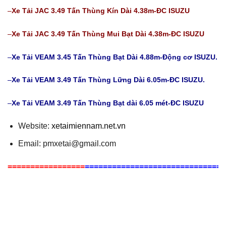
–
Xe Tải JAC 3.49 Tấn Thùng Kín Dài 4.38m-ĐC ISUZU
–
Xe Tải JAC 3.49 Tấn Thùng Mui Bạt Dài 4.38m-ĐC ISUZU
–
Xe Tải VEAM 3.45 Tấn Thùng Bạt Dài 4.88m-Động cơ ISUZU.
–
Xe Tải VEAM 3.49 Tấn Thùng Lững Dài 6.05m-ĐC ISUZU.
–
Xe Tải VEAM 3.49 Tấn Thùng Bạt dài 6.05 mét-ĐC ISUZU
Website:
xetaimiennam.net.vn
Email: pmxetai@gmail.com
=
=
=
=
=
=
=
=
=
=
=
=
=
=
=
=
=
=
=
=
=
=
=
=
=
=
=
=
=
=
=
=
=
=
=
=
=
=
=
=
=
=
=
=
=
=
=
=