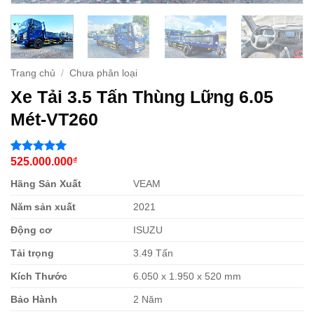
Trang chủ
/
Chưa phân loại
Xe Tải 3.5 Tấn Thùng Lững 6.05
Mét-VT260
525.000.000
₫
5
1
trên 5
dựa trên
Hãng Sản Xuất
VEAM
đánh giá
Năm sản xuất
2021
Động cơ
ISUZU
Tải trọng
3.49 Tấn
Kích Thước
6.050 x 1.950 x 520 mm
Bảo Hành
2 Năm