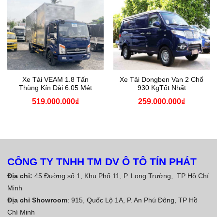
Xe Tải VEAM 1.8 Tấn
Xe Tải Dongben Van 2 Chổ
Thùng Kín Dài 6.05 Mét
930 KgTốt Nhất
519.000.000
₫
259.000.000
₫
CÔNG TY TNHH TM DV Ô TÔ TÍN PHÁT
Địa chỉ:
45 Đường số 1, Khu Phố 11, P. Long Trường, TP Hồ Chí
Minh
Địa chỉ Showroom
: 915, Quốc Lộ 1A, P. An Phú Đông, TP Hồ
Chí Minh