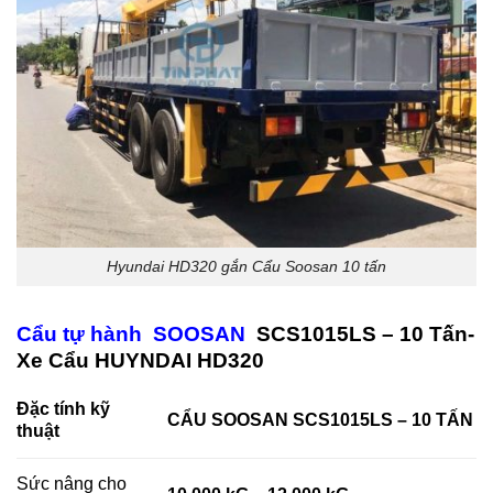
Hyundai HD320 gắn Cẩu Soosan 10 tấn
Cẩu tự hành SOOSAN
SCS1015LS – 10 Tấn-
Xe Cẩu HUYNDAI HD320
Đặc tính kỹ
C
ẨU SOOSAN SCS1015LS – 10 TẤN
thuật
Sức nâng cho