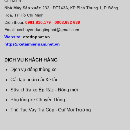
Chí Minh
Nhà Máy Sản xuất
: 232, ĐT743A, KP Bình Thung 1, P. Đông
Hòa, TP Hồ Chí Minh
Điện thoại:
0961.810.179
-
0903.682 639
Email:
xechuyendungtinphat@gmail.com
Website:
ototinphat.vn
https://xetaimiennam.net.vn
DỊCH VỤ KHÁCH HÀNG
Dịch vụ đóng thùng xe
Cải tạo hoán cải Xe tải
Sữa chữa xe Ép Rác - Đóng mới
Phụ tùng xe Chuyên Dùng
Thủ Tục Vay Trả Góp - Quĩ Môi Trường