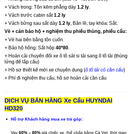
+ Vách trong: Tôn kẽm phẳng dày
1.2 ly
.
+ Vách trước cabin sắt
1.2 ly
+ Vách bửng sau sắt dày
1.2 ly
, Bản lề, tay khóa: Sắt.
Vè + cản bảo hộ + nghiệm thu phiếu thùng, phiếu cẩu:
+ Vè hai bên bằng tôn cuốn
+ Bảo hộ hông: Sắt hộp
40*80
.
+ Hoán cải chuyển đổi xe ô tô sát si tải sang ô tô tải (thùng
lửng để lắp cẩu)
+ Hồ sơ thiết kế mới xe chuyên dung (
ô tô tải có cần cẩu
)
+ Phí đi nghiệm thu cẩu, hồ sơ hoán cải cần cẩu
DỊCH VỤ BÁN HÀNG Xe Cẩu HUYNDAI
HD320
Hỗ trợ Khách hàng mua xe trả góp:
Vay
60% – 80%
giá chiếc xe, thế chấp bằng Cà Vẹt, thời gian