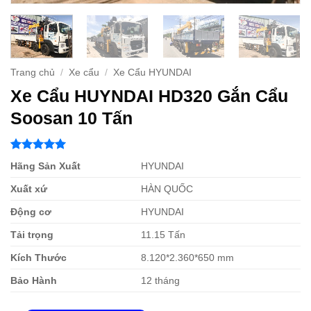
Trang chủ
/
Xe cẩu
/
Xe Cẩu HYUNDAI
Xe Cẩu HUYNDAI HD320 Gắn Cẩu
Soosan 10 Tấn
5
2
trên 5
Hãng Sản Xuất
HYUNDAI
dựa trên
đánh giá
Xuất xứ
HÀN QUỐC
Động cơ
HYUNDAI
Tải trọng
11.15 Tấn
Kích Thước
8.120*2.360*650 mm
Bảo Hành
12 tháng