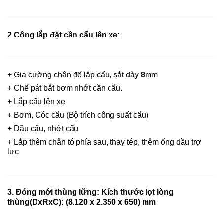
2.
Công lắp đặt cần cẩu lên xe:
+ Gia cường chân đế lắp cẩu, sắt dày
8
mm
+ Chế pát bắt bơm nhớt cần cẩu.
+ Lắp cẩu lên xe
+ Bơm, Cóc cẩu (Bộ trích công suất cẩu)
+ Dầu cẩu, nhớt cẩu
+ Lắp thêm chân tó phía sau, thay tép, thêm ống dầu trợ
lực
3. Đóng mới thùng lững: Kích thước lọt lòng
thùng(DxRxC): (8.120 x 2.350 x 650) mm