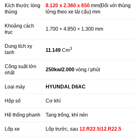
Kích thước lòng
8.120 x 2.360 x 650
mm(Đối với thùng
thùng
lửng theo xe tải cẩu) mm
Khoảng cách
1.700 + 4.850 + 1.300 mm
trục
Dung tích xy
3
11.149
Cm
lanh
Công suất lớn
250kw/2.000
vòng / phút
nhất
Loại máy
HYUNDAI, D6AC
Hộp số
Cơ khí
Hệ thống phanh
Tang trống, khí nén
Lốp xe
Lốp trước, sau
12.R22.5/12.R22.5