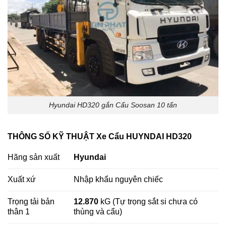
Hyundai HD320 gắn Cẩu Soosan 10 tấn
THÔNG SỐ KỸ THUẬT Xe Cẩu HUYNDAI HD320
Hãng sản xuất
Hyundai
Xuất xứ
Nhập khẩu nguyên chiếc
Trọng tải bản
12.870
kG (Tự trọng sắt si chưa có
thân 1
thùng và cẩu)