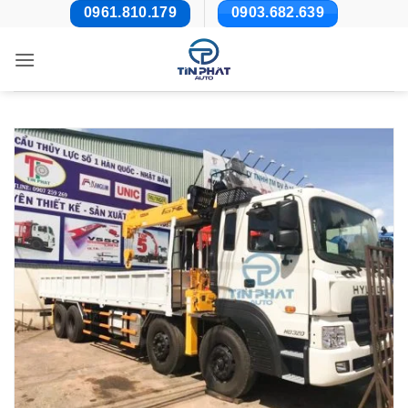
Bỏ
0961.810.179
0903.682.639
qua
nội
dung