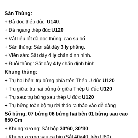
Sàn Thùng:
+ Đà dọc thép đúc:
U140
.
+ Đà ngang thép đúc:
U120
+ Vật liệu lót đà dọc thùng: cao su bố
+ Sàn thùng: Sàn sắt dày
3 ly
phẳng.
+ Viền sàn: Sắt dày
4 ly
chấn định hình.
+ Đuôi thùng: Sắt dày
4 ly
chấn định hình.
Khung thùng:
+ Trụ hai bên: trụ bửng phía trên Thép U đúc
U120
+ Trụ giữa: trụ hai bửng ở giữa Thép U đúc
U120
+ Trụ sau: trụ bửng sau thép U đức
U120
+ Trụ bửng toàn bộ trụ rời tháo ra tháo vào dễ dàng
Số bửng: 07 bửng 06 bửng hai bên 01 bửng sau cao
650 Cm
+ Khung xương: Sắt hộp
30*60, 30*30
+ Khung xương sau ca bin (Sắt 40×40, trên U80)