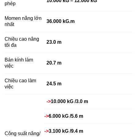
10.000 kG – 12.000 kG
phép
Momen nâng lớn
36.000 kG.m
nhất
Chiều cao nâng
23.0 m
tối đa
Bán kính làm
20.7 m
việc
Chiều cao làm
24.5 m
việc
->
10.000 kG /3.0 m
->
6.000 kG /5.6 m
->
3.100 kG /9.4 m
Công suất nâng/