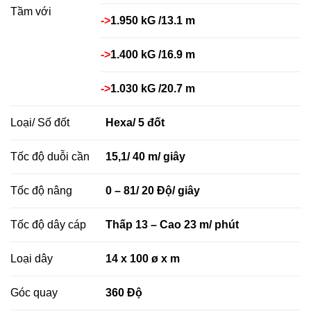
Tầm với
->
1.950 kG /13.1 m
->
1.400 kG /16.9 m
->
1.030 kG /20.7 m
Loại/ Số đốt
Hexa/ 5 đốt
Tốc độ duỗi cần
15,1/ 40 m/ giây
Tốc độ nâng
0 – 81/ 20 Độ/ giây
Tốc độ dây cáp
Thấp 13 – Cao 23 m/ phút
Loại dây
14 x 100 ø x m
Góc quay
360 Độ