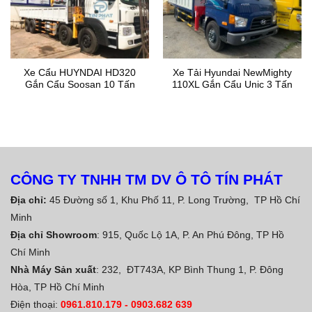
Xe Cẩu HUYNDAI HD320
Xe Tải Hyundai NewMighty
Gắn Cẩu Soosan 10 Tấn
110XL Gắn Cẩu Unic 3 Tấn
CÔNG TY TNHH TM DV Ô TÔ TÍN PHÁT
Địa chỉ:
45 Đường số 1, Khu Phố 11, P. Long Trường, TP Hồ Chí
Minh
Địa chỉ Showroom
: 915, Quốc Lộ 1A, P. An Phú Đông, TP Hồ
Chí Minh
Nhà Máy Sản xuất
: 232, ĐT743A, KP Bình Thung 1, P. Đông
Hòa, TP Hồ Chí Minh
Điện thoại:
0961.810.179
-
0903.682 639