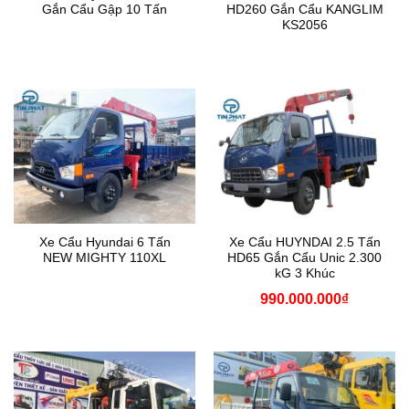
Gắn Cẩu Gập 10 Tấn
HD260 Gắn Cẩu KANGLIM
KS2056
Xe Cẩu Hyundai 6 Tấn
Xe Cẩu HUYNDAI 2.5 Tấn
NEW MIGHTY 110XL
HD65 Gắn Cẩu Unic 2.300
kG 3 Khúc
990.000.000
₫