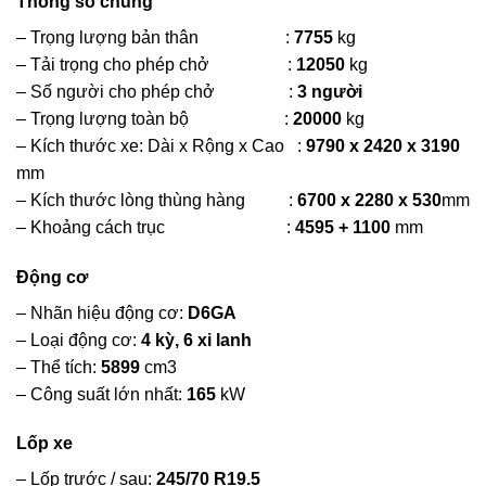
Thông số chung
– Trọng lượng bản thân :
7755
kg
– Tải trọng cho phép chở :
12050
kg
– Số người cho phép chở :
3 người
– Trọng lượng toàn bộ :
20000
kg
– Kích thước xe: Dài x Rộng x Cao :
9790 x 2420 x 3190
mm
– Kích thước lòng thùng hàng :
6700 x 2280 x 530
mm
– Khoảng cách trục :
4595 + 1100
mm
Động cơ
– Nhãn hiệu động cơ:
D6GA
– Loại động cơ:
4 kỳ, 6 xi lanh
– Thể tích:
5899
cm3
– Công suất lớn nhất:
165
kW
Lốp xe
– Lốp trước / sau:
245/70 R19.5