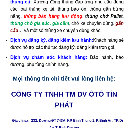
thùng cũ:
Xưởng đóng thùng đáp ứng nhu cầu đóng
các loại thùng xe tải, thùng bảo ôn, thùng gắn bửng
nâng
,
thùng bán hàng lưu động
,
thùng chở Pallet
,
thùng chở gia súc, gia cầm
, chở xe chuyên dùng,
gắn
cẩu
…
và một số thùng
xe chuyên dùng
khác.
Dịch vụ đăng ký, đăng kiểm lưu hành:
Khách hàng sẽ
được hỗ trợ các thủ tục đăng ký, đăng kiểm trọn gói.
Dịch vụ chăm sóc khách hàng:
Bảo hành, bảo
dưỡng, phụ tùng chính hãng.
Mọi thông tin chi tiết vui lòng liên hệ:
CÔNG TY TNHH TM DV ÔTÔ TÍN
PHÁT
Địa chỉ sx: 232, Đường ĐT 743A, KP. Bình Thung 1, P. Bình An, TP. Dĩ
An, T. Bình Dương