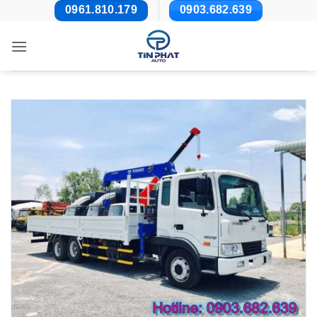
Bỏ
0961.810.179
0903.682.639
qua
nội
dung